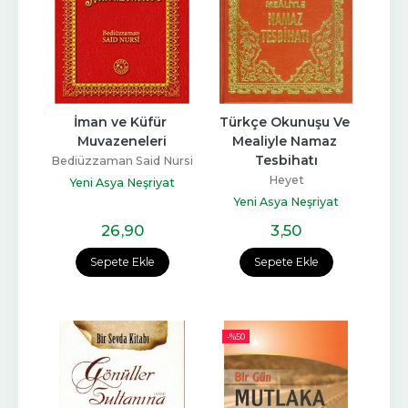
İman ve Küfür 
Türkçe Okunuşu Ve 
Muvazeneleri
Mealiyle Namaz 
Tesbihatı
Bediüzzaman Said Nursi
Heyet
Yeni Asya Neşriyat
Yeni Asya Neşriyat
26
,90
3
,50
Sepete Ekle
Sepete Ekle
-%
50