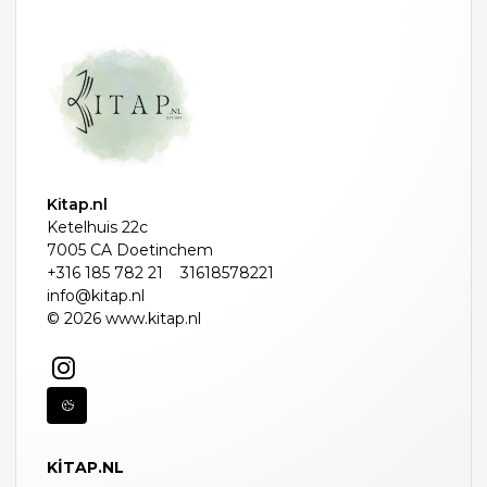
Kitap.nl
Ketelhuis 22c
7005 CA Doetinchem
+316 185 782 21
31618578221
info@kitap.nl
© 2026 www.kitap.nl
KITAP.NL