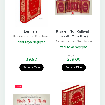
Lem'alar
Risale-i Nur Külliyatı 
14 cilt (Orta Boy)
Bediüzzaman Said Nursi
Bediüzzaman Said Nursi
Yeni Asya Neşriyat
Yeni Asya Neşriyat
299
,90
39
,90
229
,00
Sepete Ekle
Sepete Ekle
-%
23