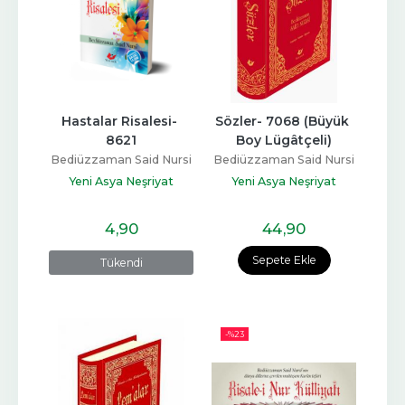
Hastalar Risalesi- 
Sözler- 7068 (Büyük 
8621
Boy Lügâtçeli)
Bediüzzaman Said Nursi
Bediüzzaman Said Nursi
Yeni Asya Neşriyat
Yeni Asya Neşriyat
4
,90
44
,90
Sepete Ekle
Tükendi
-%
23