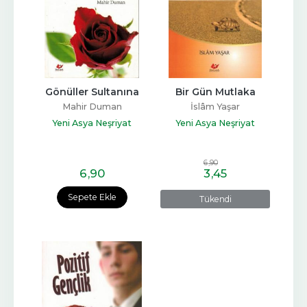
Gönüller Sultanına
Bir Gün Mutlaka
Mahir Duman
İslâm Yaşar
Yeni Asya Neşriyat
Yeni Asya Neşriyat
6
,90
6
,90
3
,45
Sepete Ekle
Tükendi