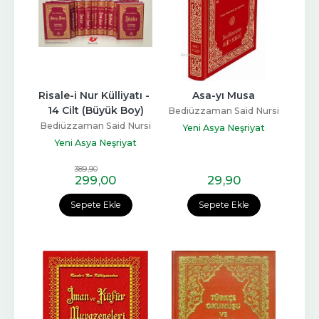
Risale-i Nur Külliyatı - 
Asa-yı Musa
14 Cilt (Büyük Boy)
Bediüzzaman Said Nursi
Bediüzzaman Said Nursi
Yeni Asya Neşriyat
Yeni Asya Neşriyat
389
,90
299
,00
29
,90
Sepete Ekle
Sepete Ekle