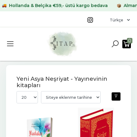
ollanda & Belçika €59,- üstü kargo bedava
Almanya & 
0
Yeni Asya Neşriyat - Yayınevinin
kitapları