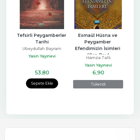
Tefsirli Peygamberler 
Esmaül Hüsna ve 
Tarihi
Peygamber 
Efendimizin İsimleri 
Ubeydullah Bayram
(Cep Boy)
Tekin
Yasin Yayınevi
Hamza Tatlı
Yasin Yayınevi
53
,80
6
,90
Sepete Ekle
Tükendi