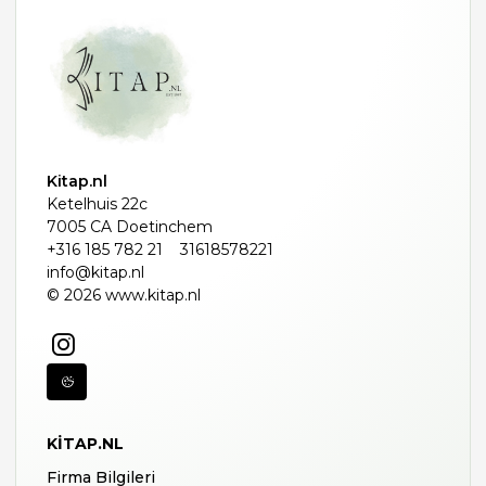
Kitap.nl
Ketelhuis 22c
7005 CA Doetinchem
+316 185 782 21
31618578221
info@kitap.nl
© 2026 www.kitap.nl
KITAP.NL
Firma Bilgileri