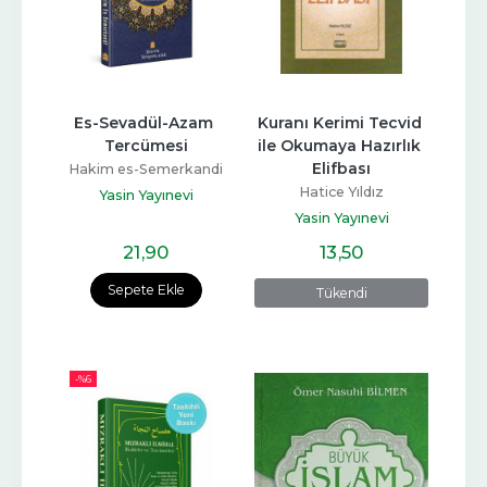
Es-Sevadül-Azam 
Kuranı Kerimi Tecvid 
Tercümesi
ile Okumaya Hazırlık 
Elifbası
Hakim es-Semerkandi
Hatice Yıldız
Yasin Yayınevi
Yasin Yayınevi
21
,90
13
,50
Sepete Ekle
Tükendi
-%
6