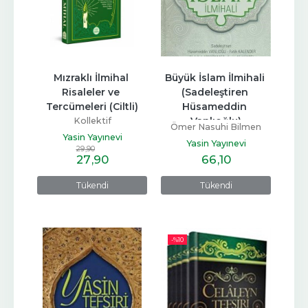
Mızraklı İlmihal 
Büyük İslam İlmihali 
Risaleler ve 
(Sadeleştiren 
Tercümeleri (Ciltli)
Hüsameddin 
Vanlıoğlu)
Kollektif
Ömer Nasuhi Bilmen
Yasin Yayınevi
Yasin Yayınevi
29
,90
27
,90
66
,10
Tükendi
Tükendi
-%
10