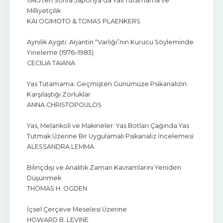
1945'ten Sonra Japonya'da Yas Tutamama ve
Milliyetçilik
KAI OGIMOTO & TOMAS PLAENKERS
Aynılık Aygıtı: Arjantin “Varlığı”nın Kurucu Söyleminde
Yineleme (1976–1983)
CECILIA TAIANA
Yas Tutamama: Geçmişten Günümüze Psikanalizin
Karşılaştığı Zorluklar
ANNA CHRISTOPOULOS
Yas, Melankoli ve Makineler: Yas Botları Çağında Yas
Tutmak Üzerine Bir Uygulamalı Psikanaliz İncelemesi
ALESSANDRA LEMMA
Bilinçdışı ve Analitik Zaman Kavramlarını Yeniden
Düşünmek
THOMAS H. OGDEN
İçsel Çerçeve Meselesi Üzerine
HOWARD B. LEVINE