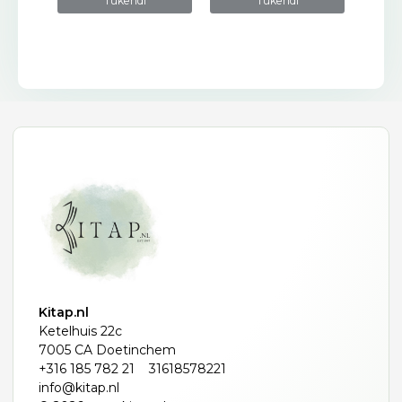
Tükendi
Tükendi
Kitap.nl
Ketelhuis 22c
7005 CA Doetinchem
+316 185 782 21
31618578221
info@kitap.nl