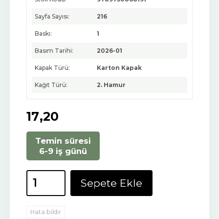
Sayfa Sayısı:
216
Baskı:
1
Basım Tarihi:
2026-01
Kapak Türü:
Karton Kapak
Kağıt Türü:
2. Hamur
17
,20
Temin süresi
6-9 iş günü
Sepete Ekle
Hata bildir