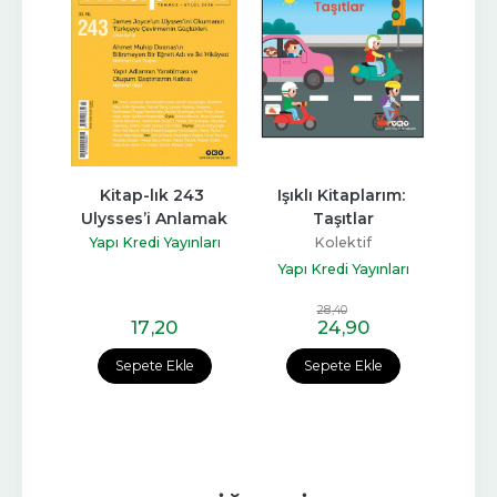
ap-lık 243 
Işıklı Kitaplarım: 
Küçük Adam, Küçük 
es’i Anlamak
Taşıtlar
Adam
Kredi Yayınları
Kolektif
James Baldwin
Yapı Kredi Yayınları
Yapı Kredi Yayınları
28
,40
17
,20
24
,90
13
,70
epete Ekle
Sepete Ekle
Sepete Ekle