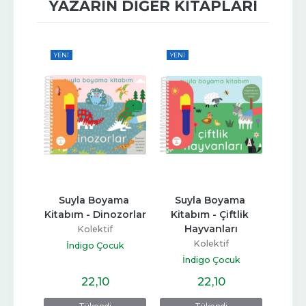
YAZARIN DIĞER KITAPLARI
YENI
YENI
YENI
a 
Suyla Boyama 
Suyla Boyama 
Suy
ru 
Kitabım - Dinozorlar
Kitabım - Çiftlik 
Kitabı
Hayvanları
H
Kolektif
Kolektif
İndigo Çocuk
k
İndigo Çocuk
İn
22
,10
22
,10