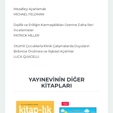
Mesafeyi Ayarlamak
MICHAEL FELDMAN
Dişillik ve Erilliğin Karmaşıklıkları Üzerine Daha İleri
İncelemeler
PATRICK MILLER
Otizmli Çocuklarla Klinik Çalışmalarda Duyuların
Birbirine Örülmesi ve İlişkisel Açılımlar
LUCA QUAGELLI
YAYINEVININ DIĞER
KITAPLARI
-%
12