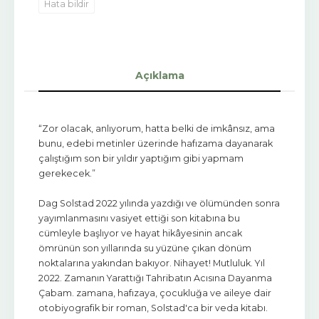
Hata bildir
Açıklama
“Zor olacak, anlıyorum, hatta belki de imkânsız, ama
bunu, edebi metinler üzerinde hafızama dayanarak
çalıştığım son bir yıldır yaptığım gibi yapmam
gerekecek.”
Dag Solstad 2022 yılında yazdığı ve ölümünden sonra
yayımlanmasını vasiyet ettiği son kitabına bu
cümleyle başlıyor ve hayat hikâyesinin ancak
ömrünün son yıllarında su yüzüne çıkan dönüm
noktalarına yakından bakıyor. Nihayet! Mutluluk. Yıl
2022. Zamanın Yarattığı Tahribatın Acısına Dayanma
Çabam. zamana, hafızaya, çocukluğa ve aileye dair
otobiyografik bir roman, Solstad'ca bir veda kitabı.