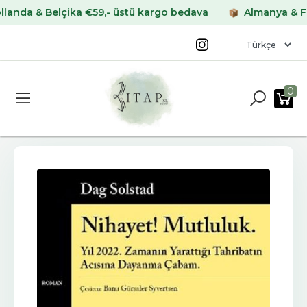
a & Belçika €59,- üstü kargo bedava
Almanya & Fransa
0