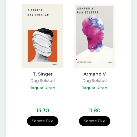
anı 
T. Singer
Armand V
Bjørn
şimi
Üçü
Dag Solstad
Dag Solstad
ad
Jaguar Kitap
Jaguar Kitap
D
nları
Yapı
13
,30
11
,80
e
Sepete Ekle
Sepete Ekle