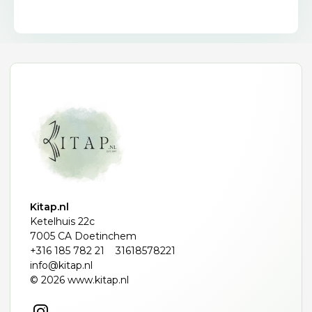
Kitap.nl
Ketelhuis 22c
7005 CA Doetinchem
+316 185 782 21
31618578221
info@kitap.nl
© 2026 www.kitap.nl