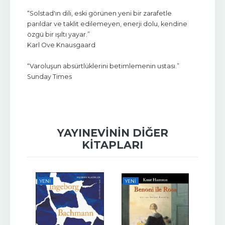
“Solstad'ın dili, eski görünen yeni bir zarafetle
parıldar ve taklit edilemeyen, enerji dolu, kendine
özgü bir ışıltı yayar.”
Karl Ove Knausgaard
“Varoluşun absürtlüklerini betimlemenin ustası.”
Sunday Times
YAYINEVININ DIĞER
KITAPLARI
YENI
YENI
YENI