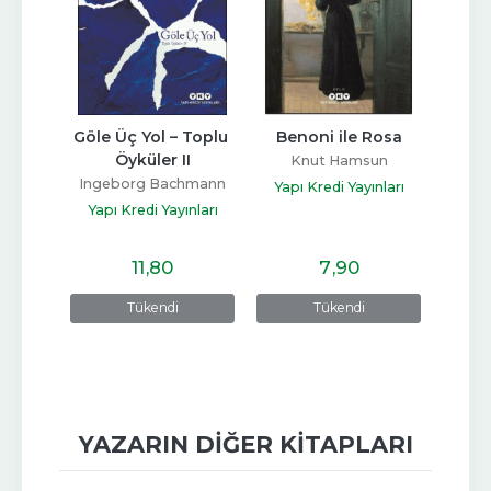
an
Göle Üç Yol – Toplu 
Benoni ile Rosa
Sevin
Öyküler II
nce
Knut Hamsun
Ingeborg Bachmann
nları
Yapı Kredi Yayınları
Yapı Kredi Yayınları
Yapı
11
,80
7
,90
Tükendi
Tükendi
YAZARIN DIĞER KITAPLARI