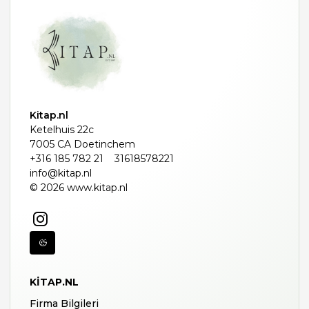
Kitap.nl
Ketelhuis 22c
7005 CA Doetinchem
+316 185 782 21
31618578221
info@kitap.nl
© 2026 www.kitap.nl
KITAP.NL
Firma Bilgileri