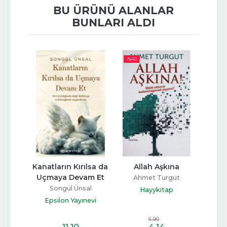
BU ÜRÜNÜ ALANLAR
BUNLARI ALDI
-%
40
-%
60
amız
Kanatların Kırılsa da 
Allah Aşkına
Pe
Uçmaya Devam Et
Ta
Ahmet Turgut
Songül Ünsal
Me
 GRUBU
Hayykitap
Epsilon Yayınevi
Küçü
6
,90
11
,10
4
,14