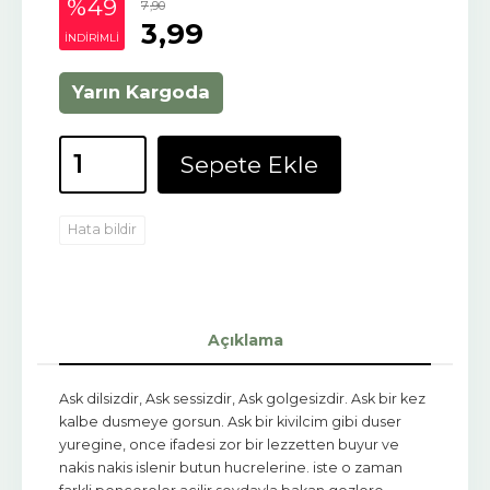
%49
7
,90
3
,99
INDIRIMLI
Yarın Kargoda
Sepete Ekle
Hata bildir
Açıklama
Ask dilsizdir, Ask sessizdir, Ask golgesizdir. Ask bir kez
kalbe dusmeye gorsun. Ask bir kivilcim gibi duser
yuregine, once ifadesi zor bir lezzetten buyur ve
nakis nakis islenir butun hucrelerine. iste o zaman