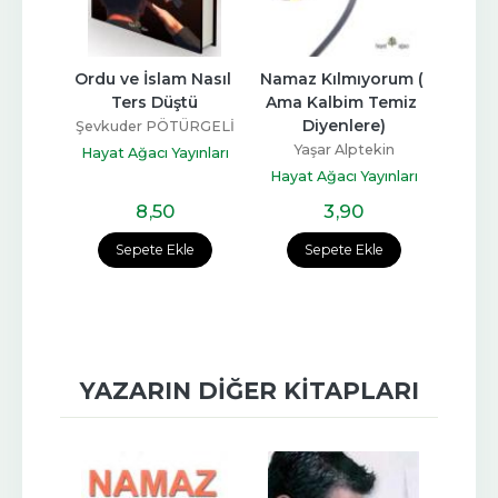
kkat
Ordu ve İslam Nasıl 
Namaz Kılmıyorum ( 
B
Ters Düştü
Ama Kalbim Temiz 
kan
Şa
Diyenlere)
Şevkuder PÖTÜRGELİ
ınları
Hayat
Yaşar Alptekin
Hayat Ağacı Yayınları
Hayat Ağacı Yayınları
8
,50
3
,90
Sepete Ekle
Sepete Ekle
YAZARIN DIĞER KITAPLARI