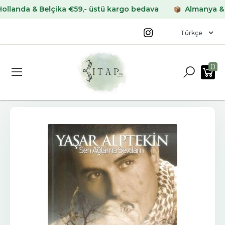
da & Belçika €59,- üstü kargo bedava
Almanya & Frans
0