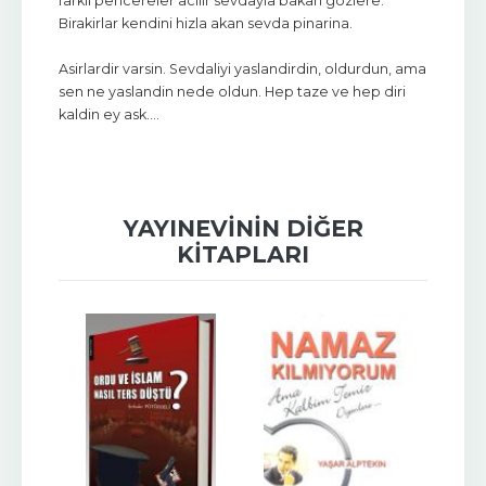
farkli pencereler acilir sevdayla bakan gozlere.
Birakirlar kendini hizla akan sevda pinarina.
Asirlardir varsin. Sevdaliyi yaslandirdin, oldurdun, ama
sen ne yaslandin nede oldun. Hep taze ve hep diri
kaldin ey ask....
YAYINEVININ DIĞER
KITAPLARI