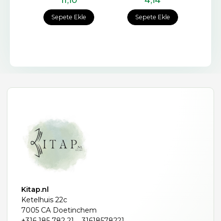
e
Sepete Ekle
Sepete Ekle
Kitap.nl
Ketelhuis 22c
7005 CA Doetinchem
+316 185 782 21
31618578221