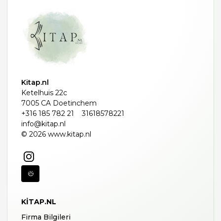
Kitap.nl
Ketelhuis 22c
7005 CA Doetinchem
+316 185 782 21
31618578221
info@kitap.nl
© 2026 www.kitap.nl
KITAP.NL
Firma Bilgileri