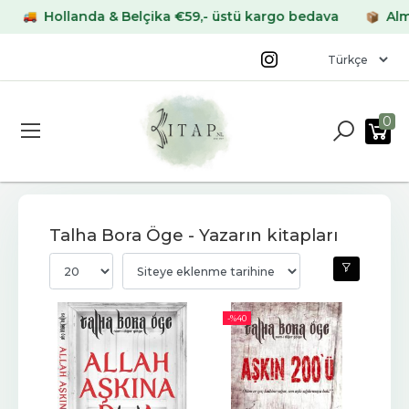
Hollanda & Belçika €59,- üstü kargo bedava
Almany
0
Talha Bora Öge - Yazarın kitapları
-%
40