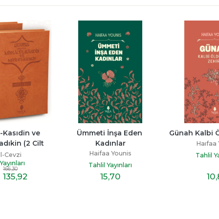
-Kasıdin ve 
Ümmeti İnşa Eden 
Günah Kalbi 
dıkin (2 Cilt 
Kadınlar
Haıfaa 
kım)
Haifaa Younis
'l-Cevzi
Tahlil Y
 Yayınları
Tahlil Yayınları
166
,30
135
,92
15
,70
10