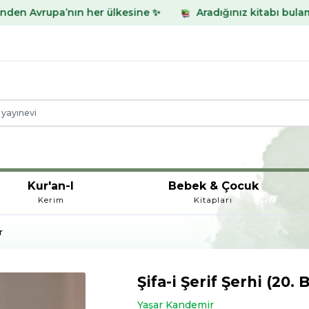
nın her ülkesine ✨
Aradığınız kitabı bulamadınız mı? W
Kur'an-I
Bebek & Çocuk
Kerim
Kitapları
r
Şifa-i Şerif Şerhi (20. 
Yaşar Kandemir