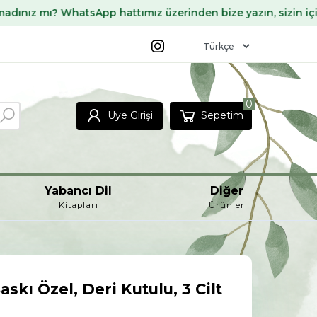
hatsApp hattımız üzerinden bize yazın, sizin için temin edel
0
Üye Girişi
Sepetim
Yabancı Dil
Diğer
Kitapları
Ürünler
Baskı Özel, Deri Kutulu, 3 Cilt