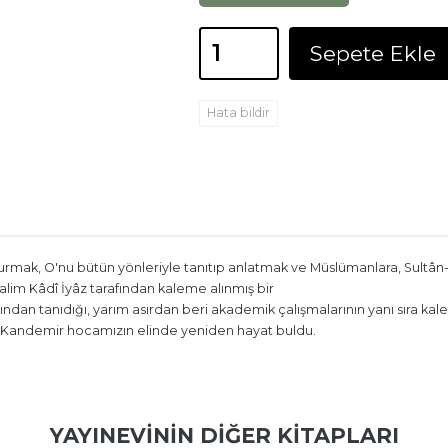
Sepete Ekle
Hata bildir
turmak, O'nu bütün yönleriyle tanıtıp anlatmak ve Müslümanlara, Sultân
alim Kâdî İyâz tarafından kaleme alınmış bir
yakından tanıdığı, yarım asırdan beri akademik çalışmalarının yanı sıra k
ar Kandemir hocamızın elinde yeniden hayat buldu.
YAYINEVININ DIĞER KITAPLARI