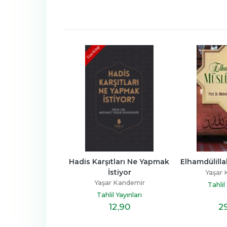
ler için 
Hadis Karşıtları Ne Yapmak 
Elhamdülill
rimizin Hayatı
İstiyor
Yaşar 
r Kandemir
Yaşar Kandemir
Tahlil
l Yayınları
Tahlil Yayınları
16
,20
12
,90
2