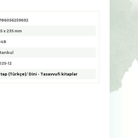
786056259692
65 x 235 mm
848
stanbul
025-12
itap (Türkçe)
/
Dini - Tasavvufi kitaplar