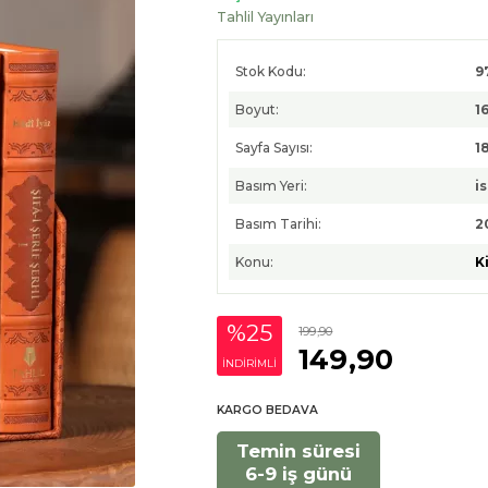
Tahlil Yayınları
Stok Kodu:
9
Boyut:
1
Sayfa Sayısı:
1
Basım Yeri:
i
Basım Tarihi:
2
Konu:
K
%25
199
,90
149
,90
INDIRIMLI
KARGO BEDAVA
Temin süresi
6-9 iş günü