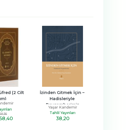
fred (2 Cilt 
İzinden Gitmek İçin – 
Hanımlar İçin H
ım)
Hadisleriyle 
Hadis-i 
andemir
Peygamberimiz
Yaşar Ka
Yaşar Kandemir
ayınları
Tahlil Yay
Tahlil Yayınları
69
,36
58
,40
31
,3
38
,20