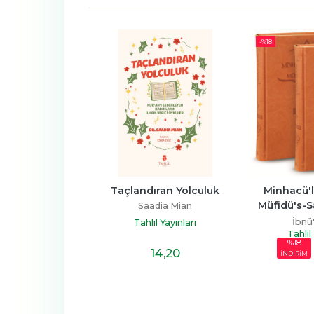
-%
18
Cep Boy, 2 Cilt)
Taçlandıran Yolculuk
Minhacü'l
Müfidü's-Sa
aşar Kandemir
Saadia Mian
Ta
İbnü
l Yayınları
Tahlil Yayınları
Tahlil
68
,50
%18
57
,90
14
,20
M
İNDİRİM