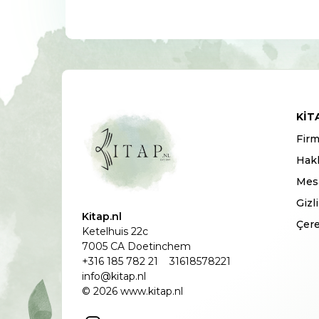
KIT
Firm
Hak
Mesa
Gizl
Kitap.nl
Çere
Ketelhuis 22c
7005 CA Doetinchem
+316 185 782 21
31618578221
info@kitap.nl
© 2026 www.kitap.nl