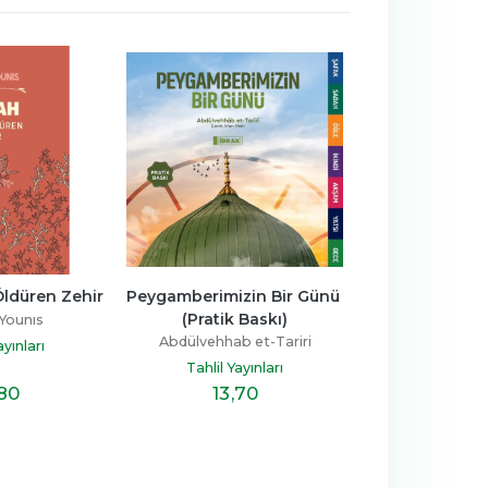
Öldüren Zehir
Peygamberimizin Bir Günü 
Kur’an’da He
(Pratik Baskı)
Younıs
Haifaa Y
Abdülvehhab et-Tariri
ayınları
Tahlil Yay
Tahlil Yayınları
,80
13
,70
14
,7