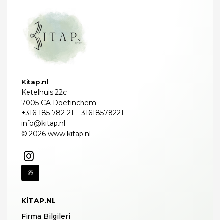
Kitap.nl
Ketelhuis 22c
7005 CA Doetinchem
+316 185 782 21
31618578221
info@kitap.nl
© 2026 www.kitap.nl
KITAP.NL
Firma Bilgileri