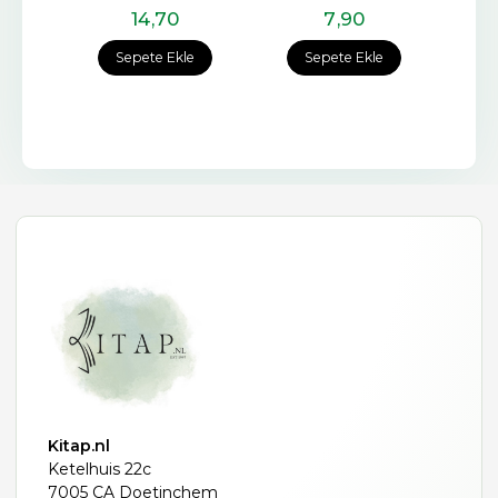
14
,70
7
,90
e
Sepete Ekle
Sepete Ekle
Kitap.nl
Ketelhuis 22c
7005 CA Doetinchem