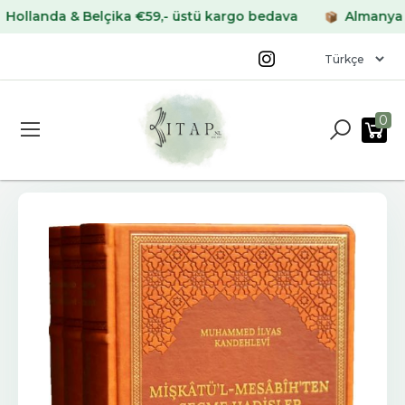
anda & Belçika €59,- üstü kargo bedava
Almanya & Fr
0