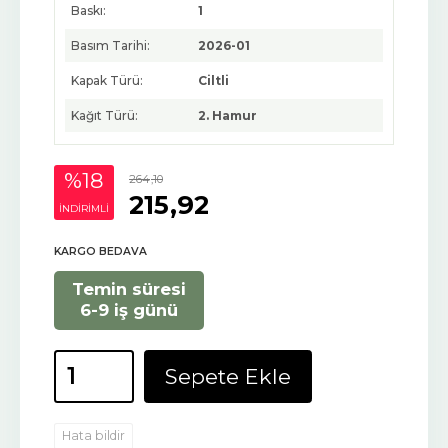
Baskı:
1
Basım Tarihi:
2026-01
Kapak Türü:
Ciltli
Kağıt Türü:
2. Hamur
%18
264
,10
215
,92
INDIRIMLI
KARGO BEDAVA
Temin süresi
6-9 iş günü
Sepete Ekle
Hata bildir