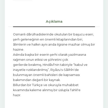
Açıklama
Osmanlı dârülhadislerinde okutulan bir başucu eseri,
şerh geleneğinin en önemli kitaplarından biri,
âlimlerin ve halkın aynı anda ilgisine mazhar olmuş bir
hazine.
Aslında başka bir eserin şerhi olarak yazılmasına
rağmen onun etkisi ve şöhretini çok
gerilerde bırakmış, Hindâvî'nin tabiriyle “kabul ve
inayetle rızıklandırılmış”, Riyâzu's-Sâlihîn'de
bulunmayan önemli bahisleri de kapsaması
bakımından değerli bir kaynak.
Billurdan bir Türkçe ve okuruyla muhabbet
kıvamında kaleme alınmış bir üslupla Tahlil'e
hazır.