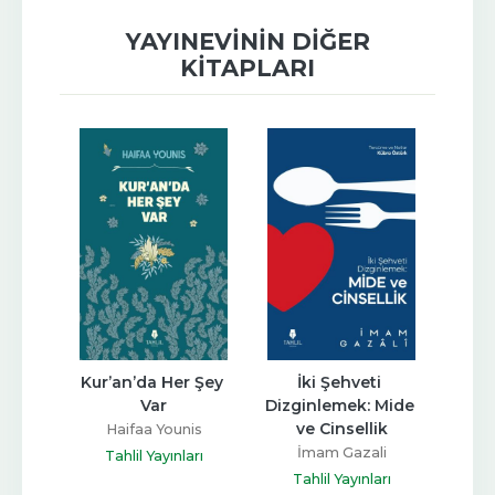
YAYINEVININ DIĞER
KITAPLARI
zin 
Kur’an’da Her Şey 
İki Şehveti 
Dilin
tik 
Var
Dizginlemek: Mide 
ve Cinsellik
Haifaa Younis
İ
Tariri
İmam Gazali
Tahlil Yayınları
Ta
arı
Tahlil Yayınları