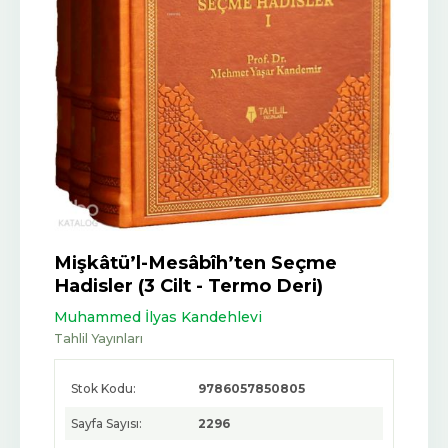
Mişkâtü’l-Mesâbîh’ten Seçme
Hadisler (3 Cilt - Termo Deri)
Muhammed İlyas Kandehlevi
Tahlil Yayınları
Stok Kodu:
9786057850805
Sayfa Sayısı:
2296