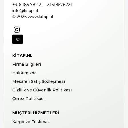
+316 185 782 21
31618578221
info@kitap.nl
© 2026 www.kitap.nl
KITAP.NL
Firma Bilgileri
Hakkımızda
Mesafeli Satış Sözleşmesi
Gizlilik ve Güvenlik Politikası
Çerez Politikası
MÜŞTERI HIZMETLERI
Kargo ve Teslimat