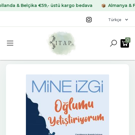
a & Belçika €59,- üstü kargo bedava
Almanya & Fransa
0