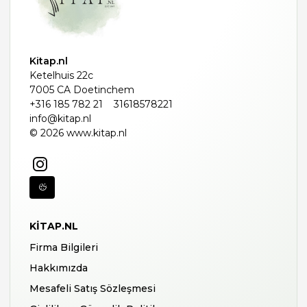
Kitap.nl
Ketelhuis 22c
7005 CA Doetinchem
+316 185 782 21
31618578221
info@kitap.nl
© 2026 www.kitap.nl
KITAP.NL
Firma Bilgileri
Hakkımızda
Mesafeli Satış Sözleşmesi