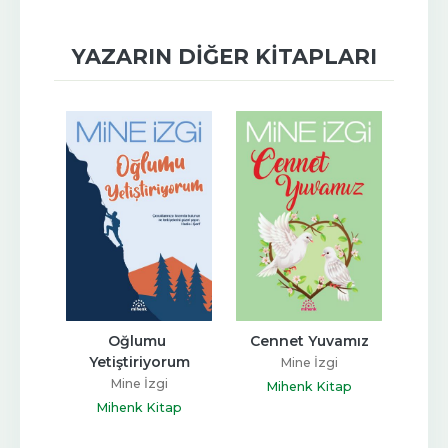
YAZARIN DIĞER KITAPLARI
riyorum
Oğlumu 
Cennet Yuvamız
Gen
Yetiştiriyorum
Mine İzgi
Mine İzgi
ap
Mihenk Kitap
Mihenk Kitap
M