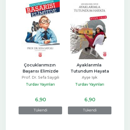
nları
Çocuklarımızın 
Ayaklarımla 
Aşk
Başarısı Elimizde
Tutundum Hayata
kan
Prof. Dr. Sefa Saygılı
Ayşe Işık
ları
Tur
Turdav Yayınları
Turdav Yayınları
6
,90
6
,90
e
Tükendi
Tükendi