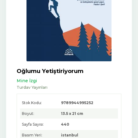
Oğlumu Yetiştiriyorum
Mine İzgi
Turdav Yayınları
Stok Kodu:
9789944995252
Boyut:
13.5 x 21 cm
Sayfa Sayısı:
440
Basım Yeri:
istanbul