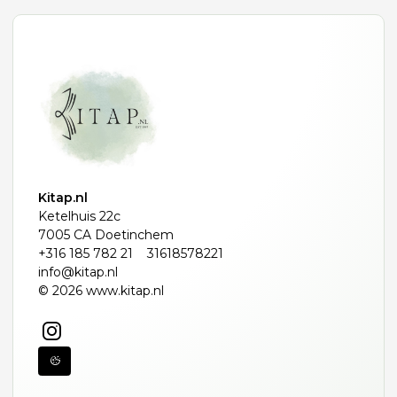
Kitap.nl
Ketelhuis 22c
7005 CA Doetinchem
+316 185 782 21
31618578221
info@kitap.nl
© 2026 www.kitap.nl