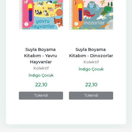
Yüzyılı
Suyla Boyama 
Suyla Boyama 
Su
Kitabım - Yavru 
Kitabım - Dinozorlar
Kita
Hayvanlar
H
Kolektif
ları
Kolektif
İndigo Çocuk
İndigo Çocuk
İ
22
,10
22
,10
Tükendi
Tükendi