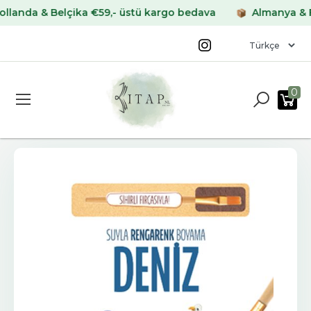
da & Belçika €59,- üstü kargo bedava
Almanya & Frans
0