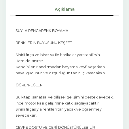
Açıklama
SUYLA RENGARENK BOYAMA
RENKLERİN BÜYÜSÜNÜ KEŞFET
Sihirli fırça ve biraz su ile harikalar yaratabilirsin.
Hem de sınırsız…
Kendini sınırlandırmadan boyama keyfi yaşarken
hayal gücünün ve özgürlüğün tadını çıkaracaksın.
ÖĞREN-EĞLEN
Bu kitap, sanatsal ve bilişsel gelişimini destekleyecek,
ince motor kası gelişimine katkı sağlayacaktır.
Sihirli fırçasıyla renkleri tanıyacak ve öğrenmeyi
seveceksin.
ÇEVRE DOSTU VE GERİ DÖNÜŞTÜRÜLEBİLİR