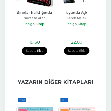
Benim
Sınırlar Kalktığında
İsyanda Aşk
İsyan
ov
Navessa Allen
Ceren Melek
C
ap
İndigo Kitap
İndigo Kitap
İ
19
,60
22
,00
Sepete Ekle
Sepete Ekle
YAZARIN DIĞER KITAPLARI
YENI
YENI
YENI