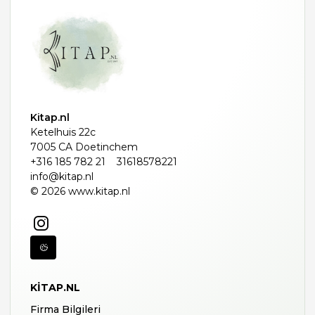
Kitap.nl
Ketelhuis 22c
7005 CA Doetinchem
+316 185 782 21
31618578221
info@kitap.nl
© 2026 www.kitap.nl
KITAP.NL
Firma Bilgileri