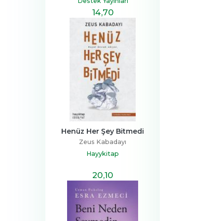
Destek Yayınları
14
,70
Henüz Her Şey Bitmedi
Zeus Kabadayı
Hayykitap
20
,10