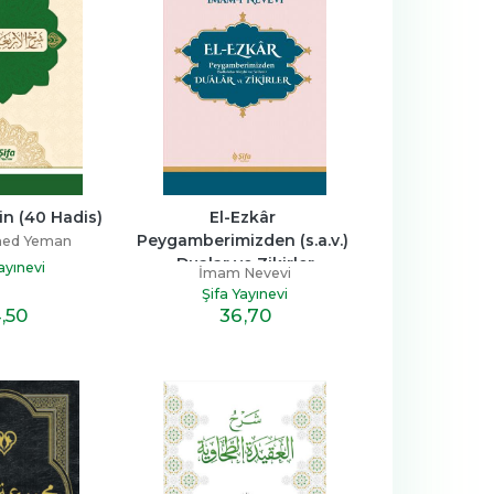
in (40 Hadis)
El-Ezkâr 
Peygamberimizden (s.a.v.) 
ed Yeman
Dualar ve Zikirler
ayınevi
İmam Nevevi
Şifa Yayınevi
4
,50
36
,70