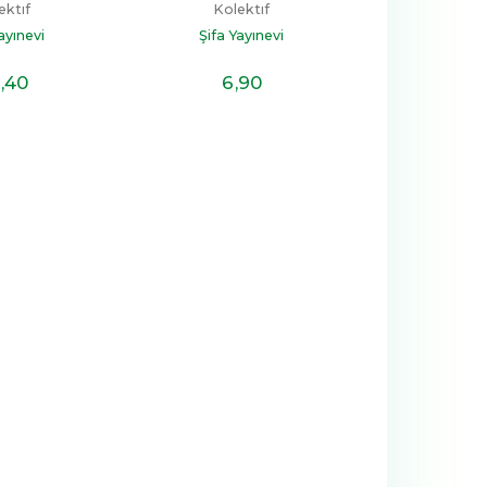
ektıf
Kolektıf
ayınevi
Şifa Yayınevi
,40
6
,90