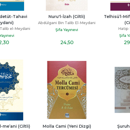
detüt-Tahavi 
Nuru'l-İzah (Ciltli)
Telhisü’l-Mif
ydani)
(Ci
Abdülgani Bin Talib El-Meydani
 Talib el-Meydani
Hatip 
Şifa Yayınevi
 Yayınevi
Şifa Y
2
,30
24
,50
29
me’ani (Ciltli)
Molla Cami (Yeni Dizgi)
Şuruh