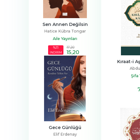
Sen Annen Değilsin
Hatice Kübra Tongar
Aile Yayınları
17
,20
%11
15
,20
İNDİRİM
Kıraat-i A
Abdu
Şifa
Gece Günlüğü
Elif Erdenay