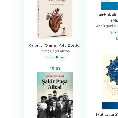
Şerhül-Aki
(Me
Abdülgani b.
Şifa
1
Kalbi İyi Olanın Yolu Zordur
Miraç Çağrı Aktaş
İndigo Kitap
16
,10
Muhtasarü’l-