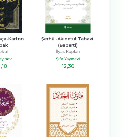
pça-Karton 
Şerhül-Akidetüt Tahavi 
pak
(Baberti)
ektif
İlyas Kaplan
ayınevi
Şifa Yayınevi
2
,10
12
,30