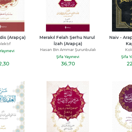
dis (Arapça)
Merakıl Felah Şerhu Nurul 
Naiv - Ara
İzah (Arapça)
Ka
lektıf
Hasan Bin Ammar Şurunbulalı
Kol
 Yayınevi
Şifa Yayınevi
Şifa Y
2
,30
36
,70
2