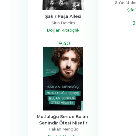
Sa’de’d-di
Şifa
Şakir Paşa Ailesi
2
Şirin Devrim
Doğan Kitapçılık
19
,40
Mutluluğu Sende Bulan 
Senindir Ötesi Misafir
Hakan Mengüç