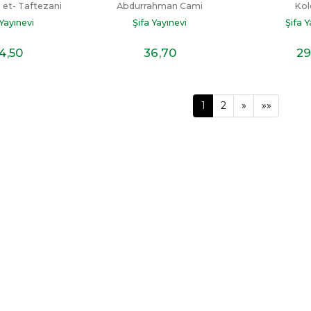
n et- Taftezani
Abdurrahman Cami
Kol
 Yayınevi
Şifa Yayınevi
Şifa Y
4
,50
36
,70
29
1
2
»
»»