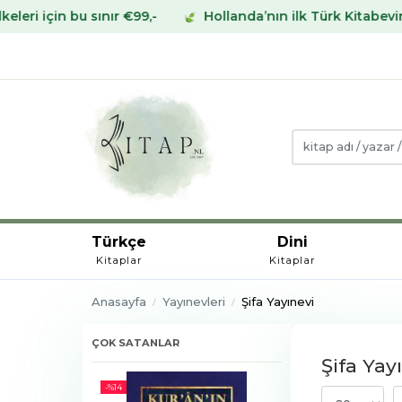
9,-
Hollanda’nın ilk Türk Kitabevinden Avrupa’nın her 
Türkçe
Dini
Kitaplar
Kitaplar
Anasayfa
Yayınevleri
Şifa Yayınevi
ÇOK SATANLAR
Şifa Yay
-%
14