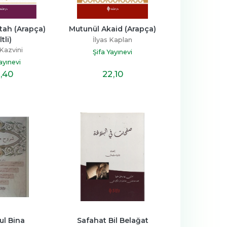
tah (Arapça) 
Mutunül Akaid (Arapça)
ltli)
İlyas Kaplan
Kazvini
Şifa Yayınevi
ayınevi
,40
22
,10
ul Bina
Safahat Bil Belağat