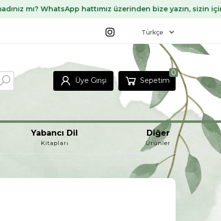
hattımız üzerinden bize yazın, sizin için temin edelim ✨
0
Üye Girişi
Sepetim
Yabancı Dil
Diğer
Kitapları
Ürünler