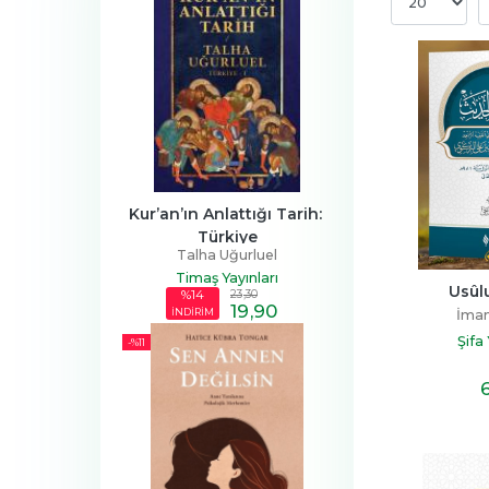
Kur’an’ın Anlattığı Tarih: 
Türkiye
Talha Uğurluel
Timaş Yayınları
Usûlu
23
,30
%14
19
,90
İNDİRİM
İmam
Şifa
-%
11