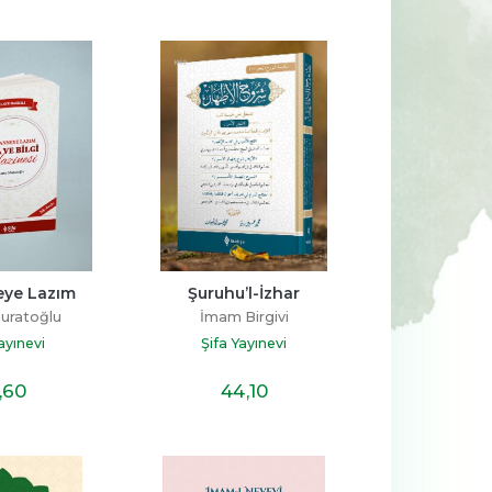
eye Lazım
Şuruhu’l-İzhar
uratoğlu
İmam Birgivi
ayınevi
Şifa Yayınevi
,60
44
,10