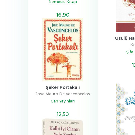
Nemesis Kitap
16
,90
Usulü Ha
Ko
Şifa
1
Şeker Portakalı
Jose Mauro De Vasconcelos
Can Yayınları
12
,50