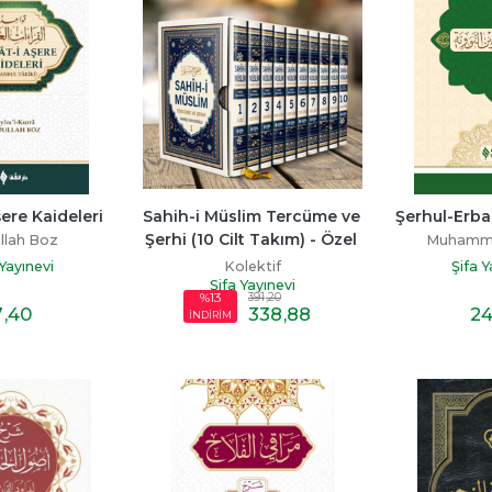
şere Kaideleri
Sahih-i Müslim Tercüme ve 
Şerhul-Erba
Şerhi (10 Cilt Takım) - Özel 
llah Boz
Muhamm
Kutulu
Kolektif
 Yayınevi
Şifa Y
Şifa Yayınevi
391
,20
%13
7
,40
338
,88
2
İNDİRİM