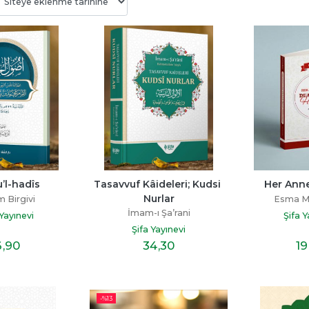
’l-hadîs
Tasavvuf Kâideleri; Kudsi 
Her Ann
Nurlar
 Birgivi
Esma M
İmam-ı Şa’rani
 Yayınevi
Şifa Y
Şifa Yayınevi
6
,90
34
,30
19
-%
13