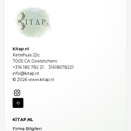
Kitap.nl
Ketelhuis 22c
7005 CA Doetinchem
+316 185 782 21
31618578221
info@kitap.nl
© 2026 www.kitap.nl
KITAP.NL
Firma Bilgileri