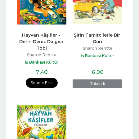
Hayvan Kâşifler - 
Şirin Tamircilerle Bir 
Derin Deniz Dalgıcı 
Gün
Tobi
Sharon Rentta
Sharon Rentta
İş Bankası Kültür
İş Bankası Kültür
Yayınları
Yayınları
7
,40
6
,90
Sepete Ekle
Tükendi