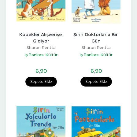
Köpekler Alışverişe 
Şirin Doktorlarla Bir 
Gidiyor
Gün
Sharon Rentta
Sharon Rentta
İş Bankası Kültür
İş Bankası Kültür
Yayınları
Yayınları
6
,90
6
,90
Sepete Ekle
Sepete Ekle