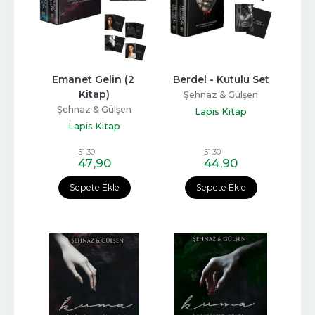
Emanet Gelin (2 
Berdel - Kutulu Set
Kitap)
Şehnaz & Gülşen
Şehnaz & Gülşen
Lapis Kitap
Lapis Kitap
51
,30
51
,30
47
,90
44
,90
Sepete Ekle
Sepete Ekle