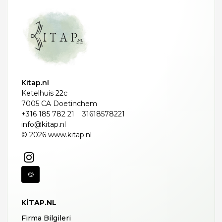
Kitap.nl
Ketelhuis 22c
7005 CA Doetinchem
+316 185 782 21
31618578221
info@kitap.nl
© 2026 www.kitap.nl
KITAP.NL
Firma Bilgileri