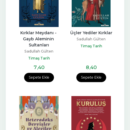
Kırklar Meydanı - 
Üçler Yediler Kırklar
Gayb Aleminin 
Sadullah Gülten
Sultanları
Timaş Tarih
Sadullah Gülten
Timaş Tarih
7
,40
8
,40
Sepete Ekle
Sepete Ekle