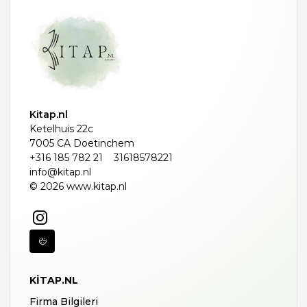
Kitap.nl
Ketelhuis 22c
7005 CA Doetinchem
+316 185 782 21
31618578221
info@kitap.nl
© 2026 www.kitap.nl
KITAP.NL
Firma Bilgileri