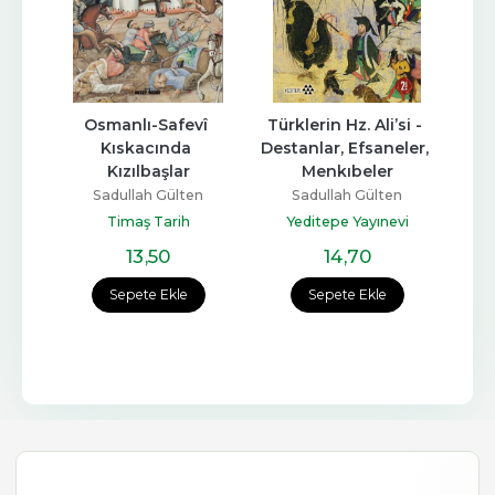
Osmanlı-Safevî 
Türklerin Hz. Ali’si - 
Kıskacında 
Destanlar, Efsaneler, 
Kızılbaşlar
Menkıbeler
Sadullah Gülten
Sadullah Gülten
Timaş Tarih
Yeditepe Yayınevi
13
,50
14
,70
Sepete Ekle
Sepete Ekle