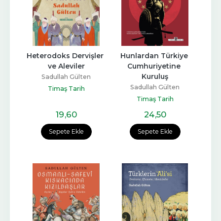
Heterodoks Dervişler 
Hunlardan Türkiye 
ve Aleviler
Cumhuriyetine 
Kuruluş
Sadullah Gülten
Sadullah Gülten
Timaş Tarih
Timaş Tarih
19
,60
24
,50
Sepete Ekle
Sepete Ekle