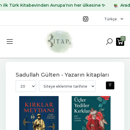
k Türk Kitabevinden Avrupa’nın her ülkesine ✨
Aradığın
0
Sadullah Gülten - Yazarın kitapları