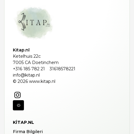
Kitap.nl
Ketelhuis 22c
7005 CA Doetinchem
+316 185 782 21
31618578221
info@kitap.nl
© 2026 www.kitap.nl
KITAP.NL
Firma Bilgileri