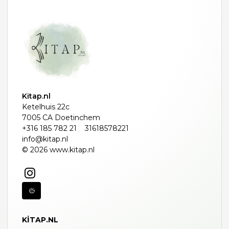
Kitap.nl
Ketelhuis 22c
7005 CA Doetinchem
+316 185 782 21
31618578221
info@kitap.nl
© 2026 www.kitap.nl
KITAP.NL