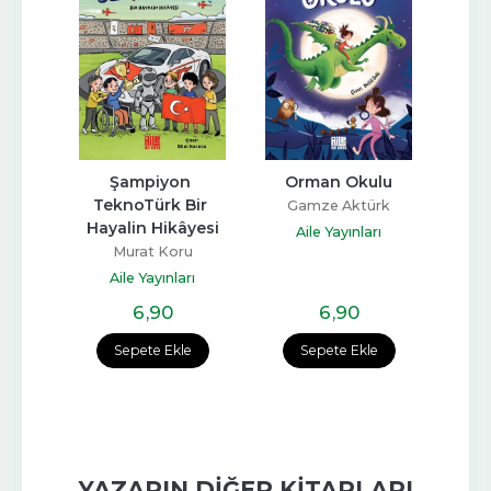
ler
Şampiyon 
Orman Okulu
Yazm
TeknoTürk Bir 
Ünal
Gamze Aktürk
Hayalin Hikâyesi
Elif
rı
Aile Yayınları
Murat Koru
A
Aile Yayınları
6
,90
6
,90
e
Sepete Ekle
Sepete Ekle
YAZARIN DIĞER KITAPLARI