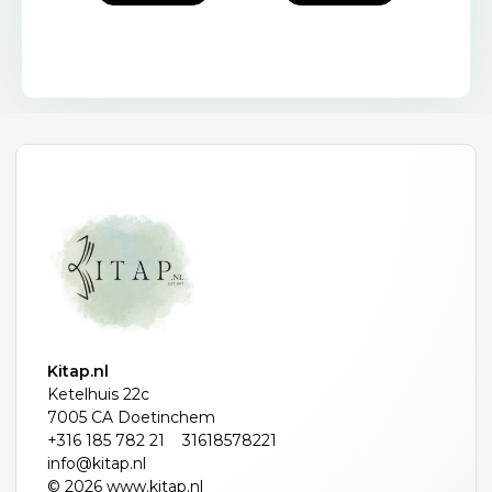
Kitap.nl
Ketelhuis 22c
7005 CA Doetinchem
+316 185 782 21
31618578221
info@kitap.nl
© 2026 www.kitap.nl