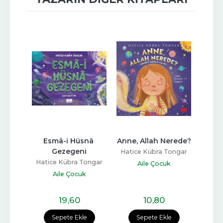
ler 
Esmâ-i Hüsnâ 
Anne, Allah Nerede?
Mi
Gezegeni
Si
Hatice Kübra Tongar
Tongar
Hatice Kübra Tongar
Hatic
Aile Çocuk
rı
Aile Çocuk
19
,60
10
,80
e
Sepete Ekle
Sepete Ekle