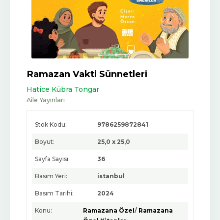
Ramazan Vakti Sünnetleri
Hatice Kübra Tongar
Aile Yayınları
Stok Kodu:
9786259872841
Boyut:
25,0 x 25,0
Sayfa Sayısı:
36
Basım Yeri:
istanbul
Basım Tarihi:
2024
Konu:
Ramazana Özel
/
Ramazana