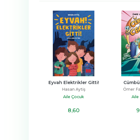
Eyvah Elektrikler Gitti!
Cümbür Cemaat
Hasan Aytiş
Ömer Faruk Paksu
Aile Çocuk
Aile Çocuk
8
,60
9
,80