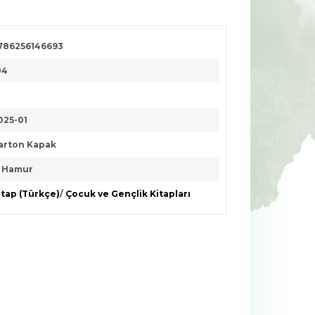
786256146693
04
025-01
arton Kapak
. Hamur
itap (Türkçe)
/
Çocuk ve Gençlik Kitapları