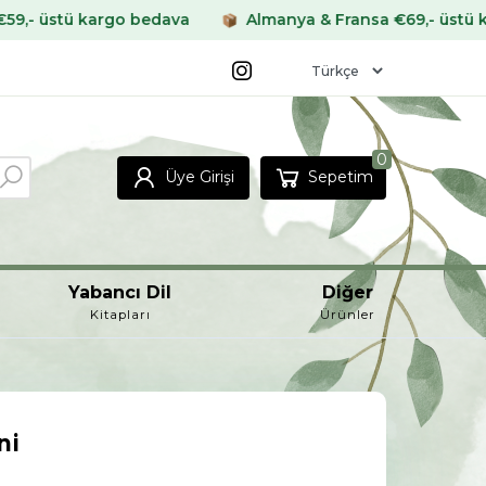
o bedava
Almanya & Fransa €69,- üstü kargo bedava
0
Üye Girişi
Sepetim
Yabancı Dil
Diğer
Kitapları
Ürünler
ni