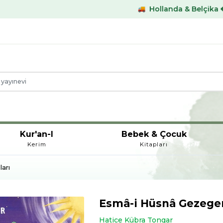
Hollanda & Belçika €59,- üstü karg
Kur'an-I
Bebek & Çocuk
Kerim
Kitapları
arı
Esmâ-i Hüsnâ Gezege
Hatice Kübra Tongar