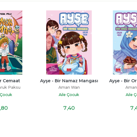
Ayşe - Bir Namaz Mangası
Ayşe - Bir Oruç Mangası
Aman Wan
Aman Wan
Aile Çocuk
Aile Çocuk
7
,40
7
,40