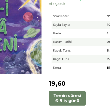
Aile Çocuk
Stok Kodu:
9
Sayfa Sayısı:
1
Baskı:
1
Basım Tarihi:
2
Kapak Türü:
K
Kağıt Türü:
2
Konu:
K
19
,60
Temin süresi
6-9 iş günü