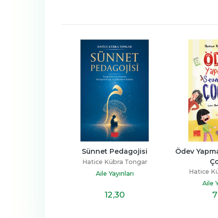
ünnet 
Sünnet Pedagojisi
Ödev Yapmayı Sevmey
Çocuk
Hatice Kübra Tongar
ar
Hatice Kübra Tongar
Aile Yayınları
Aile Yayınları
12
,30
7
,40