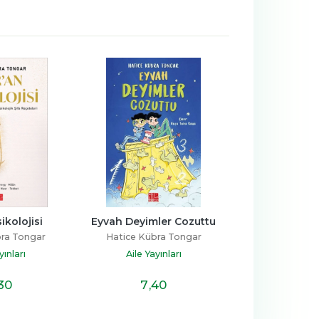
Eyvah Deyimler Cozuttu
Anne, Allah Nerede?
Hatice Kübra Tongar
Hatice Kübra Tongar
Aile Yayınları
Aile Çocuk
7
,40
10
,80