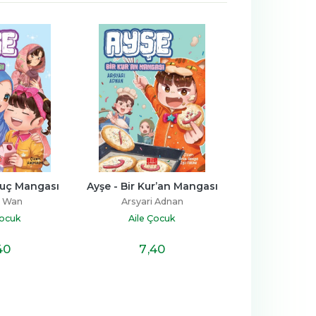
Ayşe - Bir Kur’an Mangası
Anne, Allah Nerede?
Arsyari Adnan
Hatice Kübra Tongar
Aile Çocuk
Aile Çocuk
7
,40
10
,80