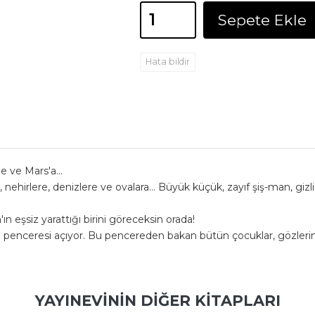
Sepete Ekle
Hata bildir
n'e ve Mars'a…
nehirlere, denizlere ve ovalara… Büyük küçük, zayıf şiş-man, gizli
n eşsiz yarattığı birini göreceksin orada!
 penceresi açıyor. Bu pencereden bakan bütün çocuklar, gözlerin
YAYINEVININ DIĞER KITAPLARI