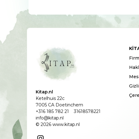
KIT
Firm
Hak
Mesa
Gizl
Kitap.nl
Çere
Ketelhuis 22c
7005 CA Doetinchem
+316 185 782 21
31618578221
info@kitap.nl
© 2026 www.kitap.nl