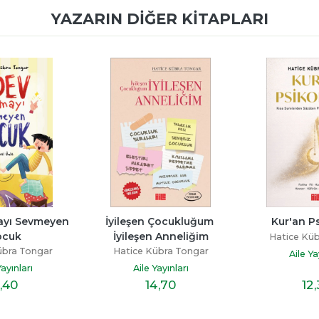
YAZARIN DIĞER KITAPLARI
en 
İyileşen Çocukluğum 
Kur'an Psikolojisi
İyileşen Anneliğim
Hatice Kübra Tongar
Hatice Kübra Tongar
Aile Yayınları
Aile Yayınları
14
,70
12
,30