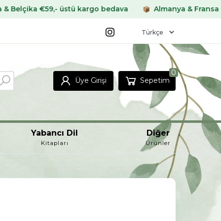
a €59,- üstü kargo bedava
Almanya & Fransa €69,- üs
0
Üye Girişi
Sepetim
Yabancı Dil
Diğer
Kitapları
Ürünler