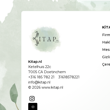
KIT
Firm
Hak
Mesa
Gizl
Kitap.nl
Çere
Ketelhuis 22c
7005 CA Doetinchem
+316 185 782 21
31618578221
info@kitap.nl
© 2026 www.kitap.nl