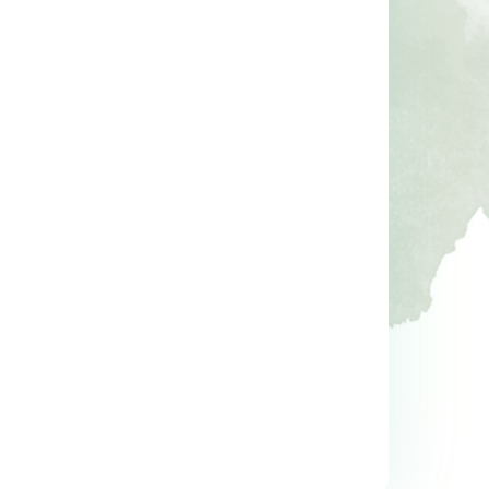
lu 
Şakir Paşa Ailesi
Mutluluğu Sende Bulan
Senindir Ötesi Misafi
Şirin Devrim
ş
Hakan Mengüç
Doğan Kitapçılık
Destek Yayınları
19
,40
14
,70