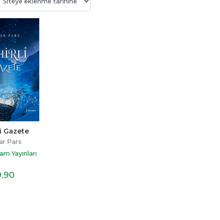
üğü
Şeker Portakalı
Kalbi İyi Olanın Yo
Zordur
ay
Jose Mauro De Vasconcelos
Miraç Çağrı Akta
tap
Can Yayınları
li Gazete
İndigo Kitap
ar Pars
12
,50
16
,10
dam Yayınları
9
,90