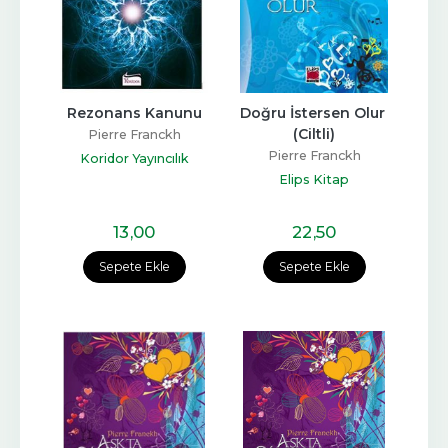
Rezonans Kanunu
Doğru İstersen Olur 
(Ciltli)
Pierre Franckh
Pierre Franckh
Koridor Yayıncılık
Elips Kitap
13
,00
22
,50
Sepete Ekle
Sepete Ekle