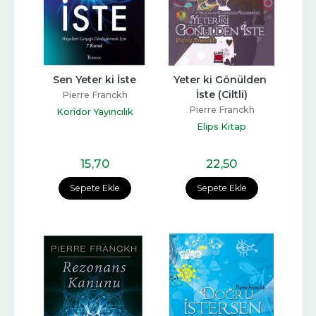
Sen Yeter ki İste
Yeter ki Gönülden 
İste (Ciltli)
Pierre Franckh
Pierre Franckh
Koridor Yayıncılık
Elips Kitap
15
,70
22
,50
Sepete Ekle
Sepete Ekle