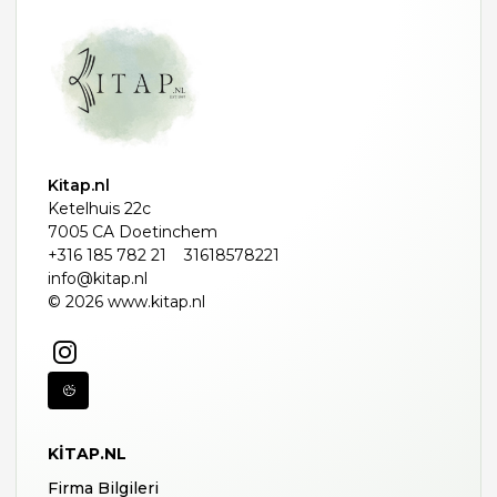
Kitap.nl
Ketelhuis 22c
7005 CA Doetinchem
+316 185 782 21
31618578221
info@kitap.nl
© 2026 www.kitap.nl
KITAP.NL
Firma Bilgileri