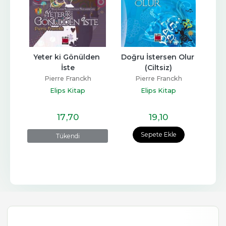
Yeter ki Gönülden 
Doğru İstersen Olur 
İste
(Ciltsiz)
Pierre Franckh
Pierre Franckh
Elips Kitap
Elips Kitap
17
,70
19
,10
Sepete Ekle
Tükendi