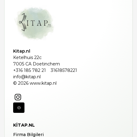
Kitap.nl
Ketelhuis 22c
7005 CA Doetinchem
+316 185 782 21
31618578221
info@kitap.nl
© 2026 www.kitap.nl
KITAP.NL
Firma Bilgileri