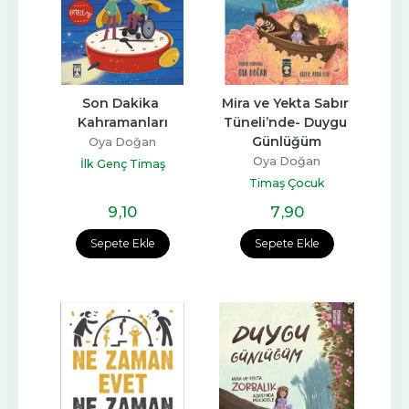
Son Dakika 
Mira ve Yekta Sabır 
Kahramanları
Tüneli’nde- Duygu 
Günlüğüm
Oya Doğan
Oya Doğan
İlk Genç Timaş
Timaş Çocuk
9
,10
7
,90
Sepete Ekle
Sepete Ekle