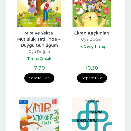
Mira ve Yekta 
Ekran Kaçkınları
Mutluluk Tatili’nde - 
Oya Doğan
Duygu Günlüğüm
İlk Genç Timaş
Oya Doğan
Timaş Çocuk
7
,90
10
,30
Sepete Ekle
Sepete Ekle
YENI