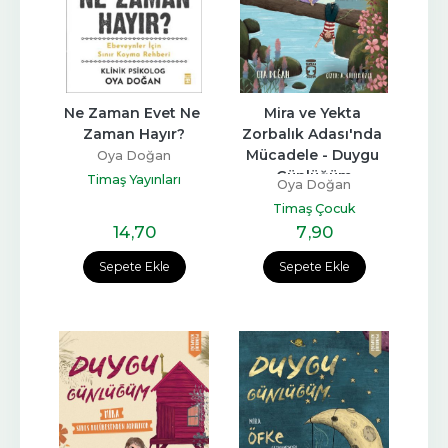
Ne Zaman Evet Ne 
Mira ve Yekta 
Zaman Hayır?
Zorbalık Adası'nda 
Mücadele - Duygu 
Oya Doğan
Günlüğüm
Timaş Yayınları
Oya Doğan
Timaş Çocuk
14
,70
7
,90
Sepete Ekle
Sepete Ekle