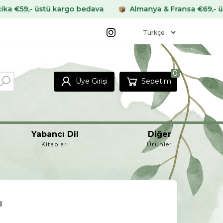
,- üstü kargo bedava
Almanya & Fransa €69,- üstü ka
0
Üye Girişi
Sepetim
Yabancı Dil
Diğer
Kitapları
Ürünler
ı