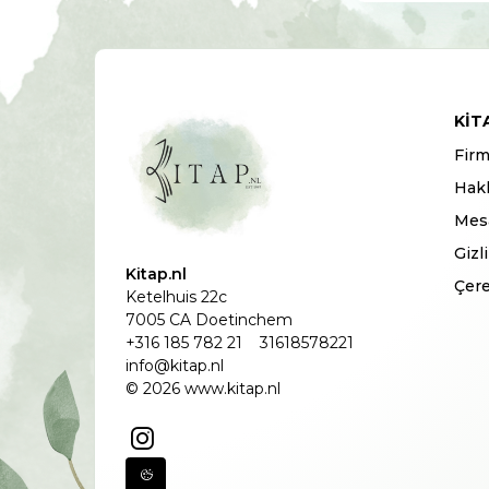
KIT
Firm
Hak
Mesa
Gizl
Kitap.nl
Çere
Ketelhuis 22c
7005 CA Doetinchem
+316 185 782 21
31618578221
info@kitap.nl
© 2026 www.kitap.nl