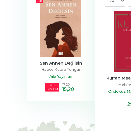
-%
11
ttığı Tarih: 
Sen Annen Değilsin
Gece Günl
iye
Hatice Kübra Tongar
Elif Erden
ğurluel
Aile Yayınları
Nemesis Ki
Kur'an Meal 
yınları
Mehme
23
,30
17
,20
%11
19
,90
15
,20
16
,90
İNDİRİM
Ondokuz May
2