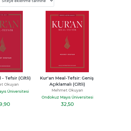
üğü
Şeker Portakalı
Kalbi İyi Olanın Yo
Zordur
ay
Jose Mauro De Vasconcelos
Miraç Çağrı Akta
tap
Can Yayınları
- Tefsir (Ciltli)
Kur'an Meal-Tefsir: Geniş 
İndigo Kitap
Açıklamalı (Ciltli)
t Okuyan
12
,50
16
,10
Mehmet Okuyan
ıs Üniversitesi
Ondokuz Mayıs Üniversitesi
9
,90
32
,50