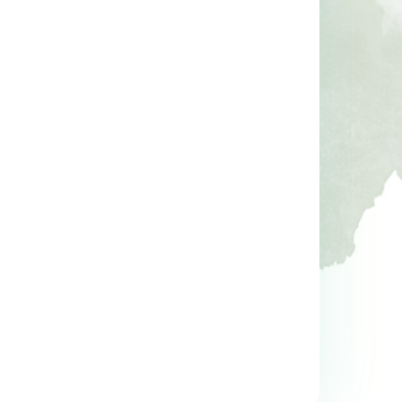
lu 
Şakir Paşa Ailesi
Mutluluğu Sende Bulan
Senindir Ötesi Misafi
Şirin Devrim
ş
Hakan Mengüç
Doğan Kitapçılık
Destek Yayınları
19
,40
14
,70