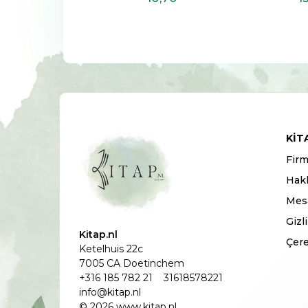
KIT
Firm
Hak
Mesa
Gizl
Kitap.nl
Çere
Ketelhuis 22c
7005 CA Doetinchem
+316 185 782 21
31618578221
info@kitap.nl
© 2026 www.kitap.nl