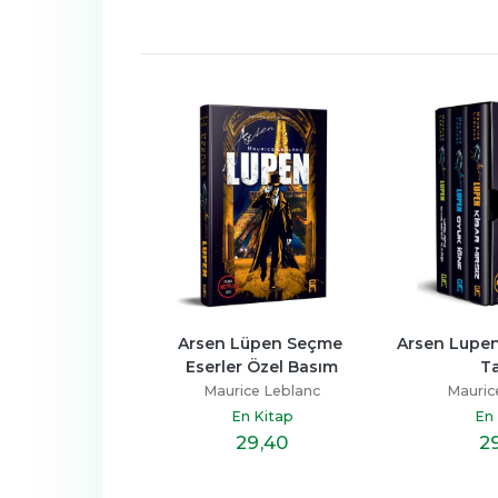
tihbarat ve 
Arsen Lüpen Seçme 
Arsen Lupen 
onaj Tarihi
Eserler Özel Basım
T
n Karataş
Maurice Leblanc
Mauric
n Kitap
En Kitap
En 
14
,20
29
,40
2