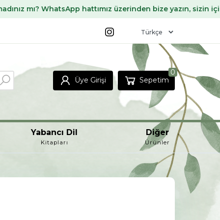
hatsApp hattımız üzerinden bize yazın, sizin için temin ede
0
Üye Girişi
Sepetim
Yabancı Dil
Diğer
Kitapları
Ürünler