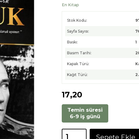
En Kitap
Stok Kodu:
9
Sayfa Sayısı:
7
Baskı:
1
Basım Tarihi:
2
Kapak Türü:
K
Kağıt Türü:
2
17
,20
Temin süresi
6-9 iş günü
Sepete Ekle