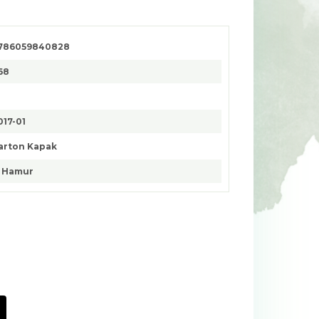
786059840828
68
017-01
arton Kapak
. Hamur