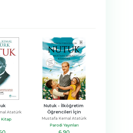
tuk
Nutuk - İlköğretim 
A Spe
Öğrencileri İçin
mal Atatürk
Mustafa Kema
Mustafa Kemal Atatürk
 Kitap
İş Bankası Kült
Parodi Yayınları
,60
6
,90
37
,