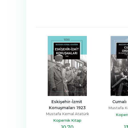
Yetmişe Nutuk
Eskişehir-İzmit 
Cumalı
Konuşmaları 1923
Kemal Atatürk
Mustafa K
Mustafa Kemal Atatürk
msal Kitap
Kopern
Kopernik Kitap
6
,90
10
,70
1