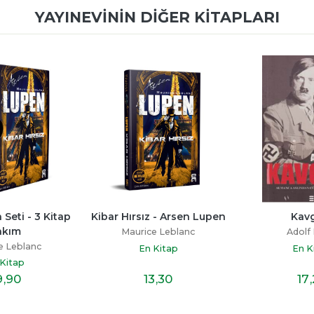
YAYINEVININ DIĞER KITAPLARI
Seti - 3 Kitap 
Kibar Hırsız - Arsen Lupen
Kav
akım
Maurice Leblanc
Adolf 
e Leblanc
En Kitap
En K
Kitap
9
,90
13
,30
17