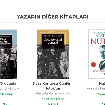
YAZARIN DIĞER KITAPLARI
 Ordugahı
Sivas Kongresi Günleri: 
Nu
Nutuk’tan
emal Atatürk
Mustafa Ke
Mustafa Kemal Atatürk
ik Kitap
Eftalya
Kopernik Kitap
3
,70
10
,70
17