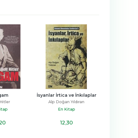
gam
İsyanlar İrtica ve İnkılaplar
Gertrude Be
Hitler
Alp Doğan Yıldıran
Kenan Ka
itap
En Kitap
En Ki
,20
12
,30
12
,3