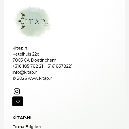
Kitap.nl
Ketelhuis 22c
7005 CA Doetinchem
+316 185 782 21
31618578221
info@kitap.nl
© 2026 www.kitap.nl
KITAP.NL
Firma Bilgileri