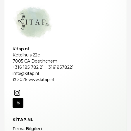
Kitap.nl
Ketelhuis 22c
7005 CA Doetinchem
+316 185 782 21
31618578221
info@kitap.nl
© 2026 www.kitap.nl
KITAP.NL
Firma Bilgileri