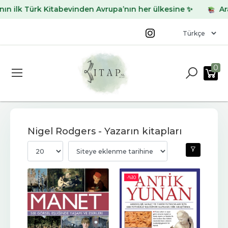
 ilk Türk Kitabevinden Avrupa’nın her ülkesine ✨
Aradı
0
Nigel Rodgers - Yazarın kitapları
-%
10