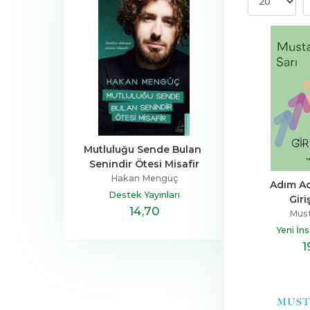
a Ailesi
Mutluluğu Sende Bulan 
Henüz Her Şey 
Senindir Ötesi Misafir
Devrim
Zeus Kabad
Hakan Mengüç
tapçılık
Hayykita
Adım Ad
Destek Yayınları
Giri
,40
14
,70
20
,10
Must
Yeni İn
1