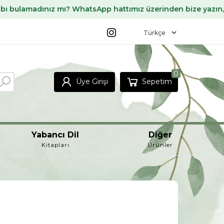
nız mı? WhatsApp hattımız üzerinden bize yazın, sizin için 
0
Üye Girişi
Sepetim
Yabancı Dil
Diğer
Kitapları
Ürünler