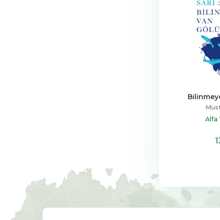
Bilinmey
Must
Alfa 
1