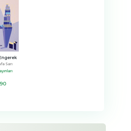
Engerek
fa Sarı
ayınları
,90