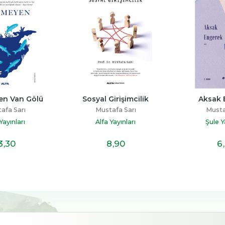
en Van Gölü
Sosyal Girişimcilik
Aksak 
afa Sarı
Mustafa Sarı
Musta
Yayınları
Alfa Yayınları
Şule Y
3
,30
8
,90
6