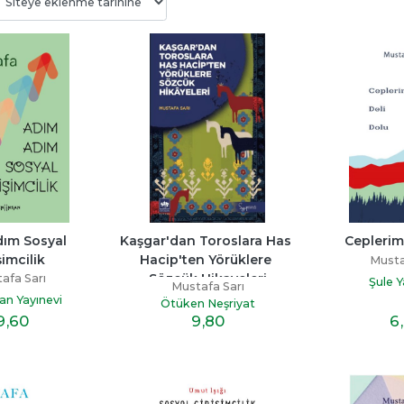
Bitmedi
Beni Neden Sevmedin 
Senden Bir Tane D
Anne
Yok
ayı
Esra Ezmeci
Miraç Çağrı Akta
p
ım Sosyal 
Kaşgar'dan Toroslara Has 
Ceplerim
Destek Yayınları
İndigo Kitap
şimcilik
Hacip'ten Yörüklere 
Musta
19
,60
16
,10
Sözcük Hikayeleri
afa Sarı
Şule Y
Mustafa Sarı
san Yayınevi
Ötüken Neşriyat
9
,60
6
9
,80