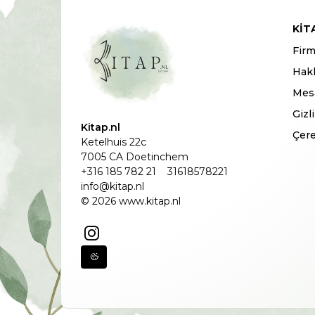
KIT
Firm
Hak
Mesa
Gizl
Kitap.nl
Çere
Ketelhuis 22c
7005 CA Doetinchem
+316 185 782 21
31618578221
info@kitap.nl
© 2026 www.kitap.nl