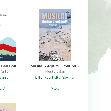
-%
14
-%
11
aha 
Kur’an’ın Anlattığı Tarih: 
Sen Annen Değilsin
Türkiye
Hatice Kübra Tongar
Talha Uğurluel
ş
Aile Yayınları
 Deli Dolu
Müsilaj - Ağıt mı Umut mu?
Timaş Yayınları
fa Sarı
Mustafa Sarı
23
,30
17
,20
%14
%11
19
,90
15
,20
İNDİRİM
İNDİRİM
ayınları
İş Bankası Kültür Yayınları
,90
7
,50