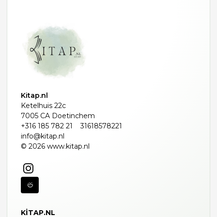
Kitap.nl
Ketelhuis 22c
7005 CA Doetinchem
+316 185 782 21
31618578221
info@kitap.nl
© 2026 www.kitap.nl
KITAP.NL