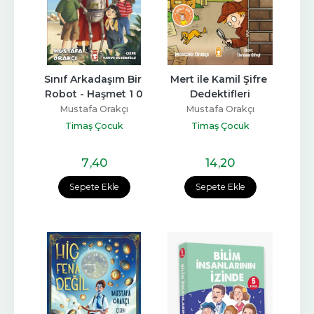
Sınıf Arkadaşım Bir 
Mert ile Kamil Şifre 
Robot - Haşmet 1 0
Dedektifleri
Mustafa Orakçı
Mustafa Orakçı
Timaş Çocuk
Timaş Çocuk
7
,40
14
,20
Sepete Ekle
Sepete Ekle