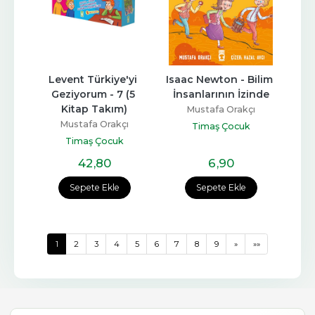
Levent Türkiye'yi 
Isaac Newton - Bilim 
Geziyorum - 7 (5 
İnsanlarının İzinde
Kitap Takım)
Mustafa Orakçı
Mustafa Orakçı
Timaş Çocuk
Timaş Çocuk
42
,80
6
,90
Sepete Ekle
Sepete Ekle
1
2
3
4
5
6
7
8
9
»
»»