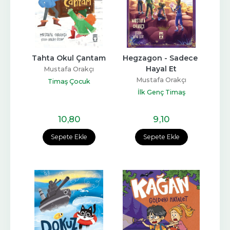
Tahta Okul Çantam
Hegzagon - Sadece 
Hayal Et
Mustafa Orakçı
Mustafa Orakçı
Timaş Çocuk
İlk Genç Timaş
10
,80
9
,10
Sepete Ekle
Sepete Ekle