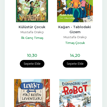
Külüstür Çocuk
Kağan - Tablodaki 
Gizem
Mustafa Orakçı
Mustafa Orakçı
İlk Genç Timaş
Timaş Çocuk
10
,30
14
,20
Sepete Ekle
Sepete Ekle