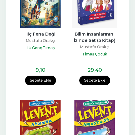
Hiç Fena Değil
Bilim İnsanlarının 
İzinde Set (5 Kitap)
Mustafa Orakçı
Mustafa Orakçı
İlk Genç Timaş
Timaş Çocuk
9
,10
29
,40
Sepete Ekle
Sepete Ekle