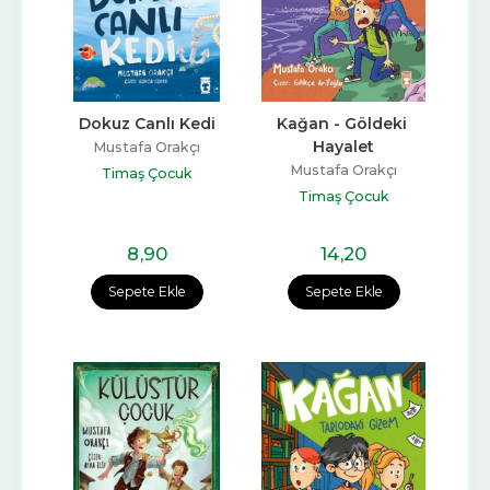
Dokuz Canlı Kedi
Kağan - Göldeki 
Hayalet
Mustafa Orakçı
Mustafa Orakçı
Timaş Çocuk
Timaş Çocuk
8
,90
14
,20
Sepete Ekle
Sepete Ekle