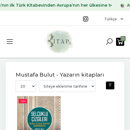
n ilk Türk Kitabevinden Avrupa’nın her ülkesine ✨
Arad
0
Mustafa Bulut - Yazarın kitapları
-%
14