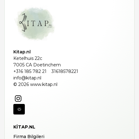
Kitap.nl
Ketelhuis 22c
7005 CA Doetinchem
+316 185 782 21
31618578221
info@kitap.nl
© 2026 www.kitap.nl
KITAP.NL
Firma Bilgileri