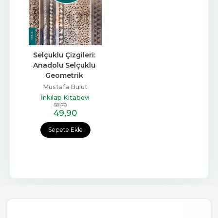
Selçuklu Çizgileri: 
Anadolu Selçuklu 
Geometrik 
Kompozisyonları
Mustafa Bulut
İnkılap Kitabevi
58
,70
49
,90
Sepete Ekle