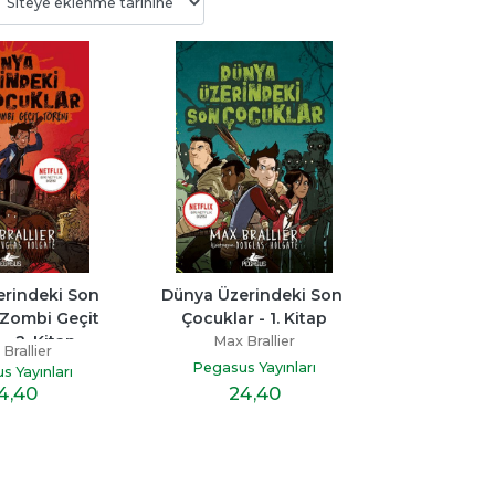
Bitmedi
Beni Neden Sevmedin 
Senden Bir Tane D
Anne
Yok
ayı
Esra Ezmeci
Miraç Çağrı Akta
p
rindeki Son 
Dünya Üzerindeki Son 
Destek Yayınları
İndigo Kitap
 Zombi Geçit 
Çocuklar - 1. Kitap
19
,60
16
,10
- 2. Kitap
Max Brallier
Brallier
Pegasus Yayınları
s Yayınları
24
,40
4
,40