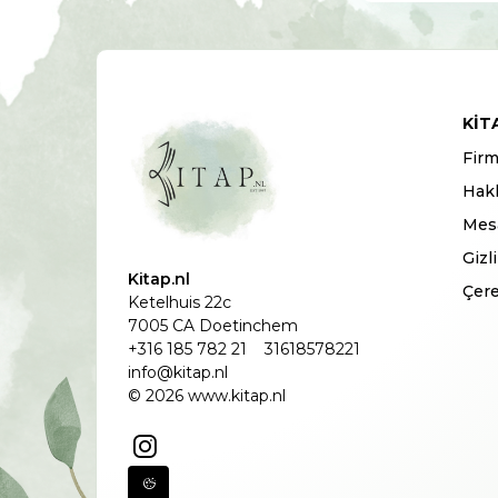
KIT
Firm
Hak
Mesa
Gizl
Kitap.nl
Çere
Ketelhuis 22c
7005 CA Doetinchem
+316 185 782 21
31618578221
info@kitap.nl
© 2026 www.kitap.nl