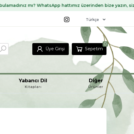
ınız mı? WhatsApp hattımız üzerinden bize yazın, sizin için
0
Üye Girişi
Sepetim
Yabancı Dil
Diğer
Kitapları
Ürünler