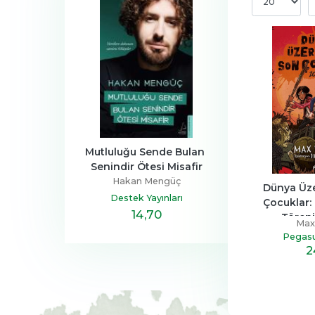
a Ailesi
Mutluluğu Sende Bulan 
Henüz Her Şey 
Senindir Ötesi Misafir
Devrim
Zeus Kabad
Hakan Mengüç
tapçılık
Hayykita
Dünya Üze
Destek Yayınları
Çocuklar:
,40
14
,70
20
,10
Töreni 
Max 
Pegasu
2