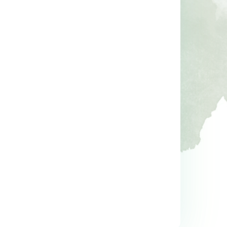
-%
14
-%
11
aha 
Kur’an’ın Anlattığı Tarih: 
Sen Annen Değilsin
Türkiye
Hatice Kübra Tongar
Talha Uğurluel
ş
Aile Yayınları
Timaş Yayınları
23
,30
17
,20
%14
%11
19
,90
15
,20
İNDİRİM
İNDİRİM