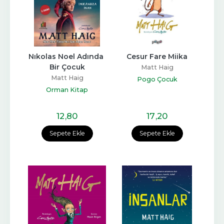
Nıkolas Noel Adında 
Cesur Fare Miika
Bir Çocuk
Matt Haig
Matt Haig
Pogo Çocuk
Orman Kitap
12
,80
17
,20
Sepete Ekle
Sepete Ekle