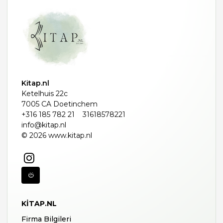
Kitap.nl
Ketelhuis 22c
7005 CA Doetinchem
+316 185 782 21
31618578221
info@kitap.nl
© 2026 www.kitap.nl
KITAP.NL
Firma Bilgileri