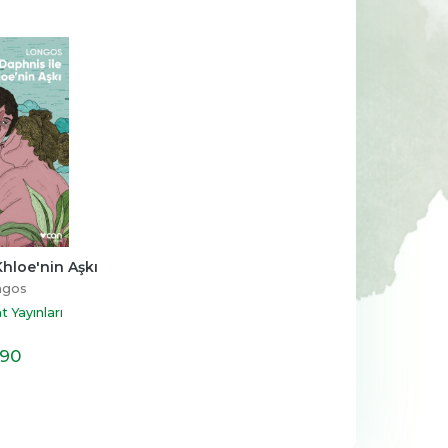
-%
14
-%
11
aha 
Kur’an’ın Anlattığı Tarih: 
Sen Annen Değilsin
Türkiye
Hatice Kübra Tongar
Talha Uğurluel
ş
Aile Yayınları
Khloe'nin Aşkı
Timaş Yayınları
ngos
23
,30
17
,20
%14
%11
19
,90
15
,20
İNDİRİM
İNDİRİM
 Yayınları
,90