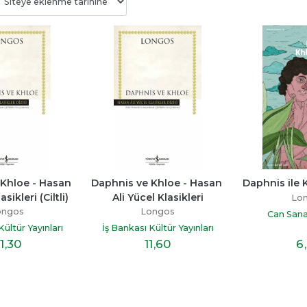
Bitmedi
Beni Neden Sevmedin 
Senden Bir Tane D
Anne
Yok
ayı
Esra Ezmeci
Miraç Çağrı Akta
p
Khloe - Hasan 
Daphnis ve Khloe - Hasan 
Daphnis ile 
Destek Yayınları
İndigo Kitap
asikleri (Ciltli)
Ali Yücel Klasikleri
Lo
19
,60
16
,10
ongos
Longos
Can Sanat
Kültür Yayınları
İş Bankası Kültür Yayınları
1
,30
11
,60
6