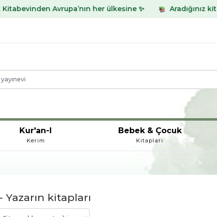
inden Avrupa’nın her ülkesine ✨
Aradığınız kitabı bula
Kur'an-I
Bebek & Çocuk
Kerim
Kitapları
 Yazarın kitapları