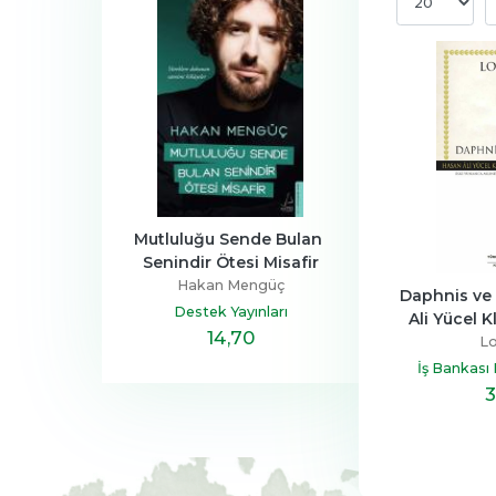
a Ailesi
Mutluluğu Sende Bulan 
Henüz Her Şey 
Senindir Ötesi Misafir
Devrim
Zeus Kabad
Hakan Mengüç
tapçılık
Hayykita
Daphnis ve 
Destek Yayınları
Ali Yücel Kl
,40
14
,70
20
,10
L
İş Bankası 
3