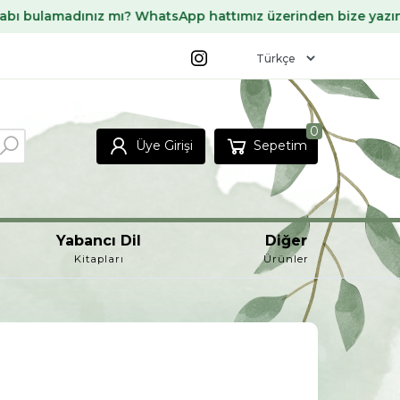
madınız mı? WhatsApp hattımız üzerinden bize yazın, sizin iç
0
Üye Girişi
Sepetim
Yabancı Dil
Diğer
Kitapları
Ürünler