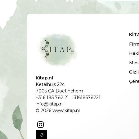
KIT
Firm
Hak
Mesa
Gizl
Kitap.nl
Çere
Ketelhuis 22c
7005 CA Doetinchem
+316 185 782 21
31618578221
info@kitap.nl
© 2026 www.kitap.nl