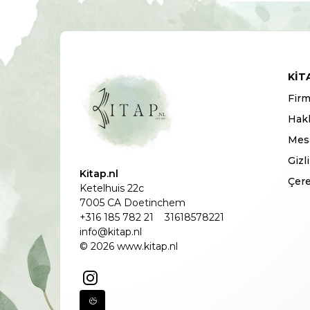
KIT
Firm
Hak
Mesa
Gizl
Kitap.nl
Çere
Ketelhuis 22c
7005 CA Doetinchem
+316 185 782 21
31618578221
info@kitap.nl
© 2026 www.kitap.nl