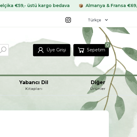
9,- üstü kargo bedava
Almanya & Fransa €69,- üstü k
0
Üye Girişi
Sepetim
Yabancı Dil
Diğer
Kitapları
Ürünler