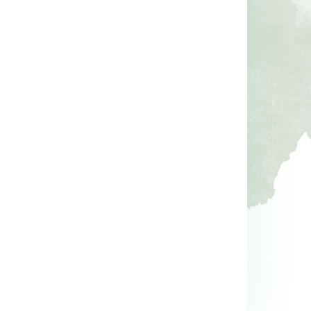
lu 
Şakir Paşa Ailesi
Mutluluğu Sende Bulan
Senindir Ötesi Misafi
Şirin Devrim
ş
Hakan Mengüç
Doğan Kitapçılık
Destek Yayınları
19
,40
14
,70