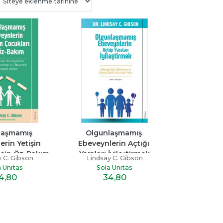
üğü
Şeker Portakalı
Kalbi İyi Olanın Yo
Zordur
ay
Jose Mauro De Vasconcelos
Miraç Çağrı Akta
tap
Can Yayınları
aşmamış 
Olgunlaşmamış 
İndigo Kitap
rin Yetişin 
Ebeveynlerin Açtığı 
12
,50
16
,10
için Öz-Bakım
Yaraları İyileştirmek
y C. Gibson
Lindsay C. Gibson
a Unitas
Sola Unitas
4
,80
34
,80