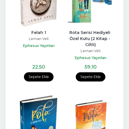
Felah 1
Rota Serisi Hediyeli 
Özel Kutu (2 Kitap - 
Leman Veli
Ciltli)
Ephesus Yayınları
Leman Veli
Ephesus Yayınları
22
,50
59
,10
Sepete Ekle
Sepete Ekle