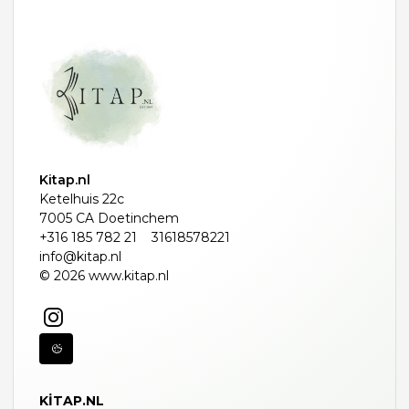
Kitap.nl
Ketelhuis 22c
7005 CA Doetinchem
+316 185 782 21
31618578221
info@kitap.nl
© 2026 www.kitap.nl
KITAP.NL