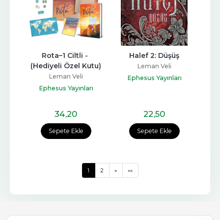
Rota–1 Ciltli - 
Halef 2: Düşüş
(Hediyeli Özel Kutu)
Leman Veli
Leman Veli
Ephesus Yayınları
Ephesus Yayınları
34
,20
22
,50
Sepete Ekle
Sepete Ekle
1
2
»
»»