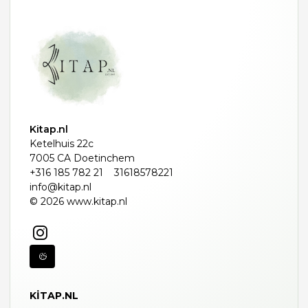
Kitap.nl
Ketelhuis 22c
7005 CA Doetinchem
+316 185 782 21
31618578221
info@kitap.nl
© 2026 www.kitap.nl
KITAP.NL