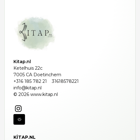
Kitap.nl
Ketelhuis 22c
7005 CA Doetinchem
+316 185 782 21
31618578221
info@kitap.nl
© 2026 www.kitap.nl
KITAP.NL