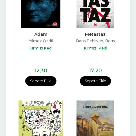
Adam
Metastaz
Yılmaz Özdil
Barış Pehlivan, Barış
Terkoğlu
Kırmızı Kedi
Kırmızı Kedi
12
,30
17
,20
Sepete Ekle
Sepete Ekle