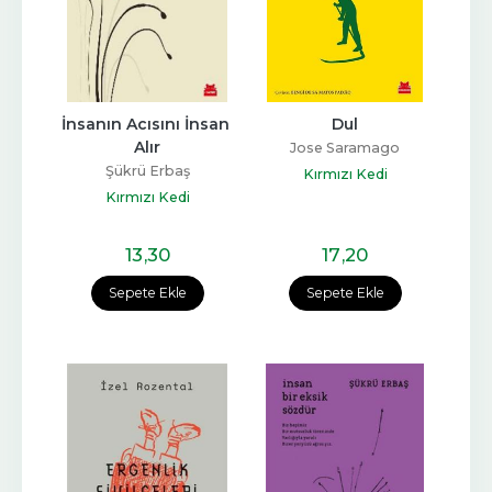
İnsanın Acısını İnsan 
Dul
Alır
Jose Saramago
Şükrü Erbaş
Kırmızı Kedi
Kırmızı Kedi
13
,30
17
,20
Sepete Ekle
Sepete Ekle