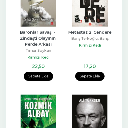
Baronlar Savaşı - 
Metastaz 2: Cendere
Zindaşti Olayının 
Barış Terkoğlu, Barış
Perde Arkası
Pehlivan
Kırmızı Kedi
Timur Soykan
Kırmızı Kedi
22
,50
17
,20
Sepete Ekle
Sepete Ekle