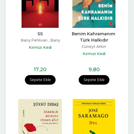
SS
Benim Kahramanım 
Türk Halkıdır
Barış Pehlivan , Barış
Terkoğlu
Cüneyt Arkın
Kırmızı Kedi
Kırmızı Kedi
17
,20
9
,80
Sepete Ekle
Sepete Ekle