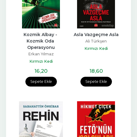
Kozmik Albay - 
Asla Vazgeçme Asla
Kozmik Oda 
Ali Türkşen
Operasyonu
Kırmızı Kedi
Erkan Yılmaz
Büyükköprü
Kırmızı Kedi
16
,20
18
,60
Sepete Ekle
Sepete Ekle