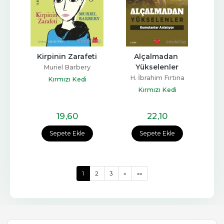
Kirpinin Zarafeti
Alçalmadan 
Yükselenler
Muriel Barbery
H. İbrahim Fırtına
Kırmızı Kedi
Kırmızı Kedi
19
,60
22
,10
Sepete Ekle
Sepete Ekle
1
2
3
»
»»