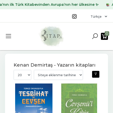
n ilk Türk Kitabevinden Avrupa’nın her ülkesine ✨
Arad
0
Kenan Demirtaş - Yazarın kitapları