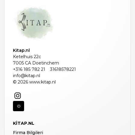
Kitap.nl
Ketelhuis 22c
7005 CA Doetinchem
+316 185 782 21
31618578221
info@kitap.nl
© 2026 www.kitap.nl
KITAP.NL
Firma Bilgileri