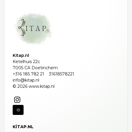
Kitap.nl
Ketelhuis 22c
7005 CA Doetinchem
+316 185 782 21
31618578221
info@kitap.nl
© 2026 www.kitap.nl
KITAP.NL