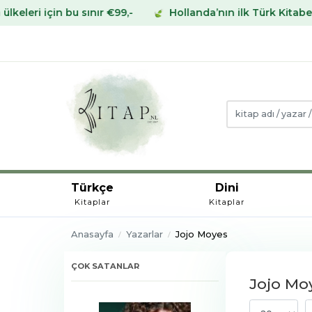
sınır €99,-
Hollanda’nın ilk Türk Kitabevinden Avrupa’n
Türkçe
Dini
Kitaplar
Kitaplar
Anasayfa
Yazarlar
Jojo Moyes
ÇOK SATANLAR
Jojo Moy