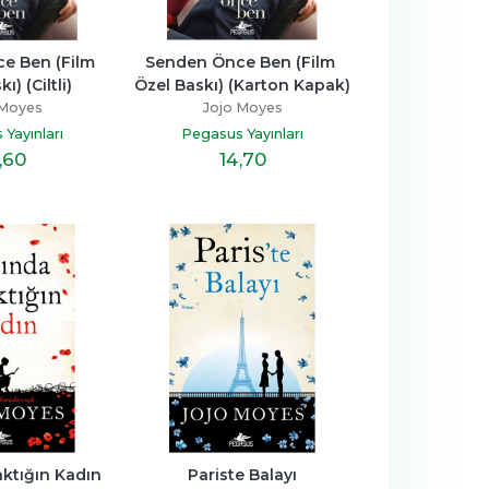
 Ben (Film 
Senden Önce Ben (Film 
ı) (Ciltli)
Özel Baskı) (Karton Kapak)
 Moyes
Jojo Moyes
Yayınları
Pegasus Yayınları
,60
14
,70
aktığın Kadın
Pariste Balayı