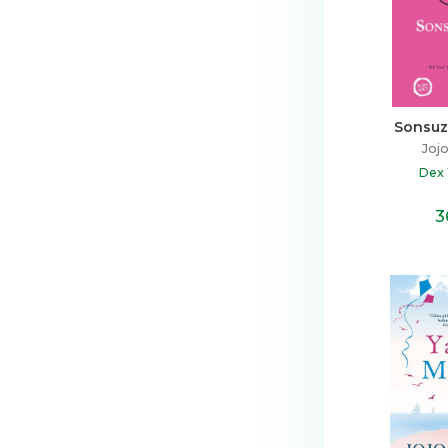
Sonsuz
Joj
Dex 
3