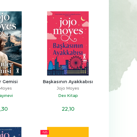
-%
14
-%
11
aha 
Kur’an’ın Anlattığı Tarih: 
Sen Annen Değilsin
Türkiye
Hatice Kübra Tongar
Talha Uğurluel
ş
Aile Yayınları
r Gemisi
Başkasının Ayakkabısı
Timaş Yayınları
 Moyes
Jojo Moyes
23
,30
17
,20
%14
%11
19
,90
15
,20
İNDİRİM
İNDİRİM
ayınevi
Dex Kitap
,30
22
,10
-%
15