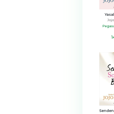
Yasa
Joj
Pegasu
1
Senden