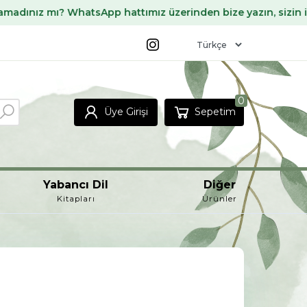
atsApp hattımız üzerinden bize yazın, sizin için temin edeli
0
Üye Girişi
Sepetim
Yabancı Dil
Diğer
Kitapları
Ürünler