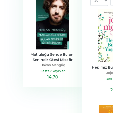
a Ailesi
Mutluluğu Sende Bulan 
Henüz Her Şey 
Senindir Ötesi Misafir
Devrim
Zeus Kabad
Hakan Mengüç
tapçılık
Hayykita
Hepimiz Bu
Destek Yayınları
Joj
,40
14
,70
20
,10
Dex 
2