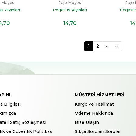
o Moyes
Jojo Moyes
Jojo
s Yayınları
Pegasus Yayınları
Pegasus 
4
,70
14
,70
14
1
2
»
»»
AP.NL
MÜŞTERI HIZMETLERI
a Bilgileri
Kargo ve Teslimat
kımızda
Ödeme Hakkında
feli Satış Sözleşmesi
Bize Ulaşın
ilik ve Güvenlik Politikası
Sıkça Sorulan Sorular