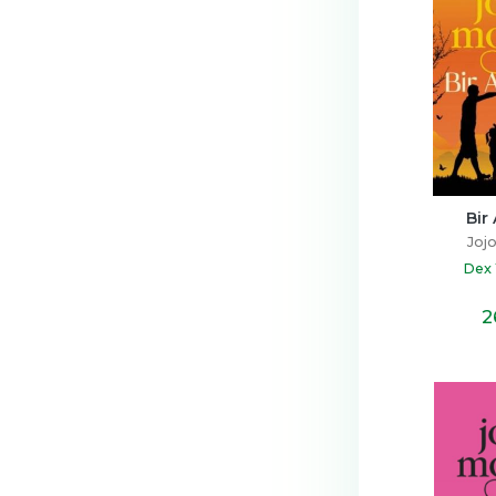
Bir 
Joj
Dex 
2