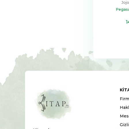
Joj
Pegasu
1
KIT
Firm
Hak
Mesa
Gizl