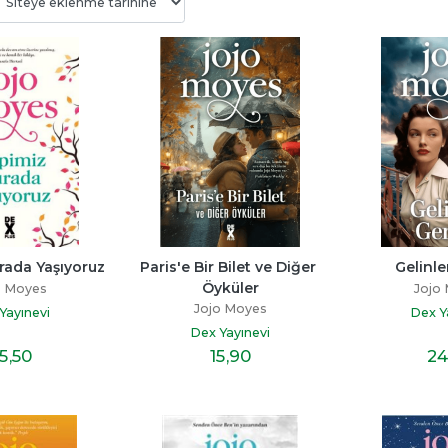
Bitmedi
Beni Neden Sevmedin 
Senden Bir Tane D
Anne
Yok
ayı
Esra Ezmeci
Miraç Çağrı Akta
p
rada Yaşıyoruz
Paris'e Bir Bilet ve Diğer 
Gelinle
Destek Yayınları
İndigo Kitap
Öyküler
o Moyes
Jojo
19
,60
16
,10
Jojo Moyes
Yayınevi
Dex Y
Dex Yayınevi
5
,50
15
,90
24