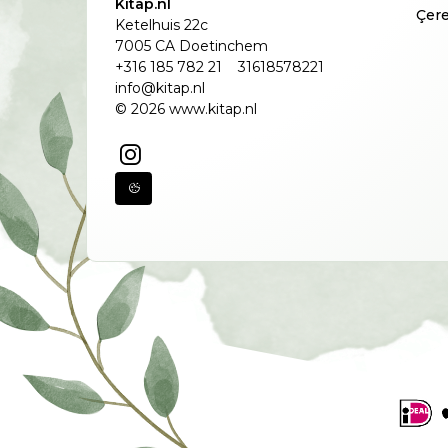
Kitap.nl
Çere
Ketelhuis 22c
7005 CA Doetinchem
+316 185 782 21
31618578221
info@kitap.nl
© 2026 www.kitap.nl