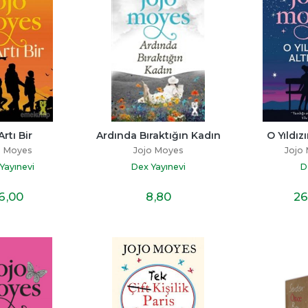
Artı Bir
Ardında Bıraktığın Kadın
O Yıldız
o Moyes
Jojo Moyes
Jojo
Yayınevi
Dex Yayınevi
D
6
,00
8
,80
26