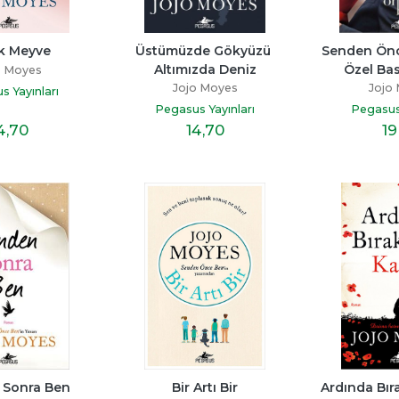
k Meyve
Üstümüzde Gökyüzü 
Senden Önce
Altımızda Deniz
Özel Bask
o Moyes
Jojo Moyes
Jojo
s Yayınları
Pegasus Yayınları
Pegasus 
4
,70
14
,70
19
 Sonra Ben
Bir Artı Bir
Ardında Bır