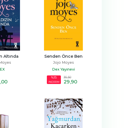
ın Altında
Senden Önce Ben
 Moyes
Jojo Moyes
EX
Dex Yayınevi
35
,50
%15
,00
29
,90
İNDİRİM