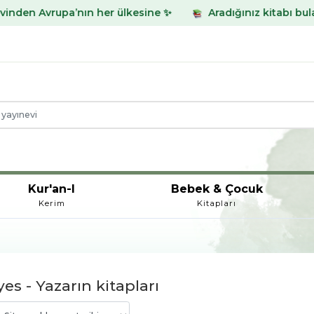
ın her ülkesine ✨
Aradığınız kitabı bulamadınız mı? Wh
Kur'an-I
Bebek & Çocuk
Kerim
Kitapları
es - Yazarın kitapları