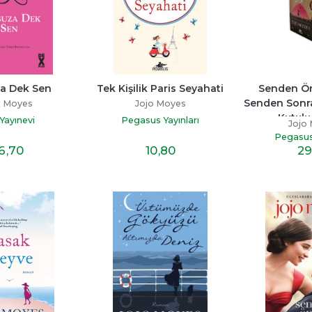
a Dek Sen
Tek Kişilik Paris Seyahati
Senden Ön
Senden Sonra
o Moyes
Jojo Moyes
Kutulu
Yayınevi
Pegasus Yayınları
Jojo
Pegasus 
6
,70
10
,80
29