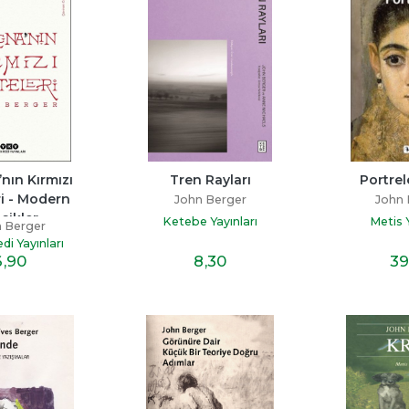
nın Kırmızı 
Tren Rayları
Portrele
i - Modern 
John Berger
John 
sikler
Ketebe Yayınları
Metis Y
 Berger
di Yayınları
8
,30
39
6
,90