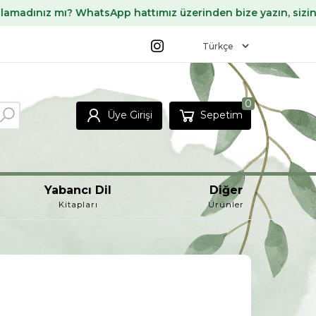
atsApp hattımız üzerinden bize yazın, sizin için temin edeli
0
Üye Girişi
Sepetim
Yabancı Dil
Diğer
Kitapları
Ürünler