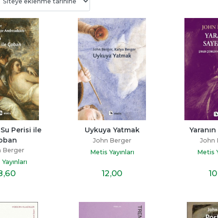
Bitmedi
Beni Neden Sevmedin 
Senden Bir Tane D
Anne
Yok
ayı
Esra Ezmeci
Miraç Çağrı Akta
p
Su Perisi ile 
Uykuya Yatmak
Yaranın 
Destek Yayınları
İndigo Kitap
oban
John Berger
John 
19
,60
16
,10
 Berger
Metis Yayınları
Metis Y
 Yayınları
8
,60
12
,00
10