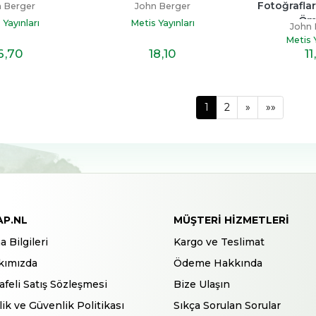
Fotoğraflar
 Berger
John Berger
Öm
 Yayınları
Metis Yayınları
John 
Metis Y
6
,70
18
,10
11
1
2
»
»»
AP.NL
MÜŞTERI HIZMETLERI
a Bilgileri
Kargo ve Teslimat
kımızda
Ödeme Hakkında
feli Satış Sözleşmesi
Bize Ulaşın
ilik ve Güvenlik Politikası
Sıkça Sorulan Sorular