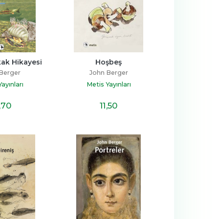
kak Hikayesi
Hoşbeş
Berger
John Berger
ayınları
Metis Yayınları
,70
11
,50