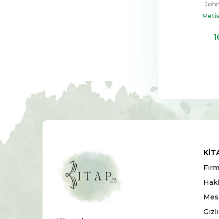
John
Metis
1
KIT
Firm
Hak
Mesa
Gizl