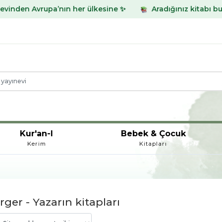
nın her ülkesine ✨
Aradığınız kitabı bulamadınız mı? Wh
Kur'an-I
Bebek & Çocuk
Kerim
Kitapları
ger - Yazarın kitapları