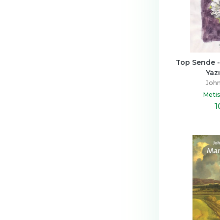
Top Sende -
Yaz
John
Metis
1