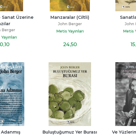
 Sanat Üzerine 
Manzaralar (Ciltli)
Sanatla
zılar
John Berger
John 
 Berger
Metis Yayınları
Metis Y
 Yayınları
0
,10
24
,50
15
 Adanmış
Buluştuğumuz Yer Burası
Ve Yüzlerim