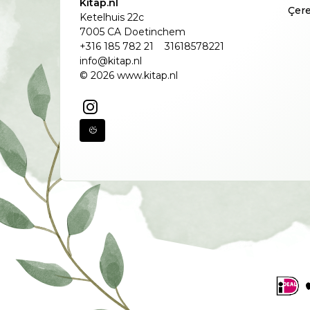
Kitap.nl
Çere
Ketelhuis 22c
7005 CA Doetinchem
+316 185 782 21
31618578221
info@kitap.nl
© 2026 www.kitap.nl