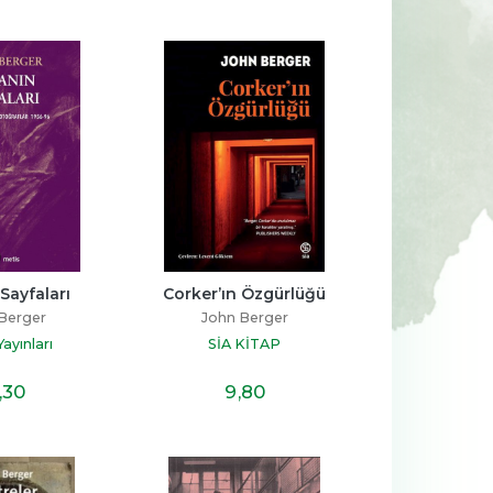
-%
14
-%
11
aha 
Kur’an’ın Anlattığı Tarih: 
Sen Annen Değilsin
Türkiye
Hatice Kübra Tongar
Talha Uğurluel
ş
Aile Yayınları
Sayfaları
Corker’ın Özgürlüğü
Timaş Yayınları
Berger
John Berger
23
,30
17
,20
%14
%11
19
,90
15
,20
İNDİRİM
İNDİRİM
ayınları
SİA KİTAP
,30
9
,80