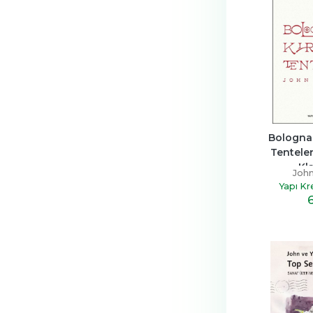
Bologna’
Tenteler
Kla
John
Yapı Kre