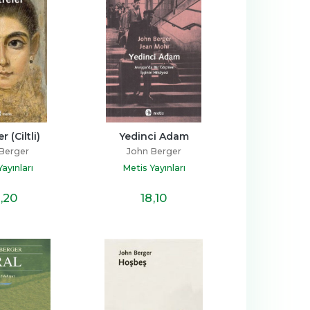
r (Ciltli)
Yedinci Adam
Berger
John Berger
ayınları
Metis Yayınları
,20
18
,10