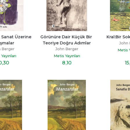
 Sanat Üzerine 
Görünüre Dair Küçük Bir 
Kral:Bir So
ışmalar
Teoriye Doğru Adımlar
John 
 Berger
John Berger
Metis Y
 Yayınları
Metis Yayınları
0
,30
8
,10
15