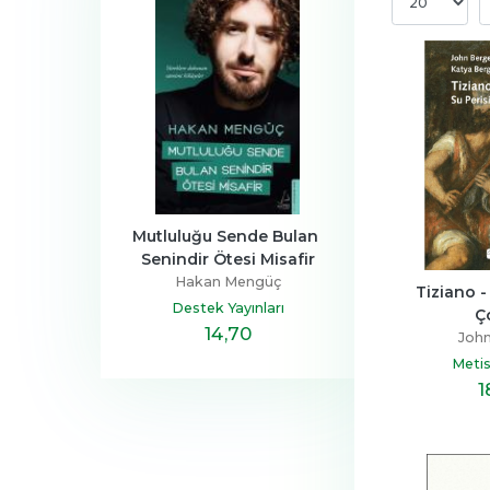
a Ailesi
Mutluluğu Sende Bulan 
Henüz Her Şey 
Senindir Ötesi Misafir
Devrim
Zeus Kabad
Hakan Mengüç
tapçılık
Hayykita
Tiziano - 
Destek Yayınları
Ç
,40
14
,70
20
,10
John
Metis
1