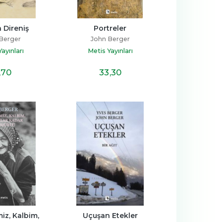
 Direniş
Portreler
Berger
John Berger
ayınları
Metis Yayınları
,70
33
,30
iz, Kalbim, 
Uçuşan Etekler