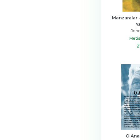
Manzaralar -
Ya
John
Metis
2
O Ana