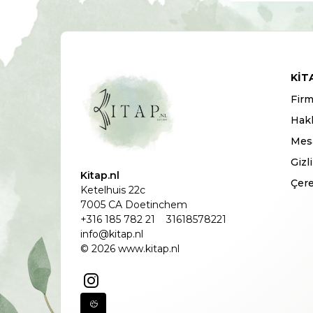
KIT
Firm
Hak
Mesa
Gizl
Kitap.nl
Çere
Ketelhuis 22c
7005 CA Doetinchem
+316 185 782 21
31618578221
info@kitap.nl
© 2026 www.kitap.nl