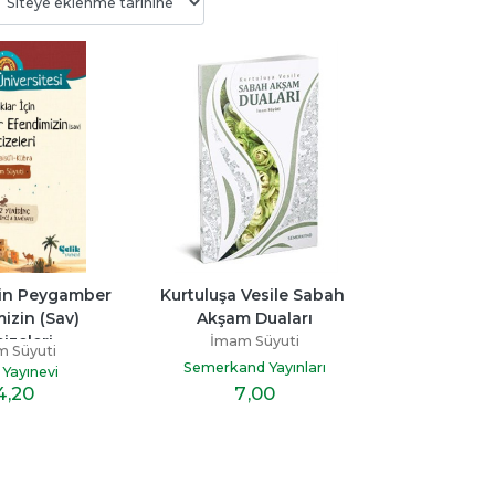
Bitmedi
Beni Neden Sevmedin 
Senden Bir Tane D
Anne
Yok
ayı
Esra Ezmeci
Miraç Çağrı Akta
p
çin Peygamber 
Kurtuluşa Vesile Sabah 
Destek Yayınları
İndigo Kitap
izin (Sav) 
Akşam Duaları
19
,60
16
,10
izeleri
İmam Süyuti
 Süyuti
Semerkand Yayınları
 Yayınevi
7
,00
4
,20