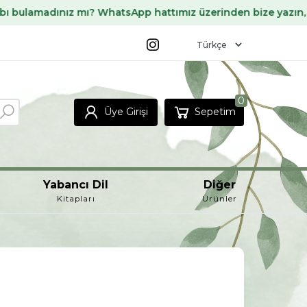
dınız mı? WhatsApp hattımız üzerinden bize yazın, sizin içi
0
Üye Girişi
Sepetim
Yabancı Dil
Diğer
Kitapları
Ürünler