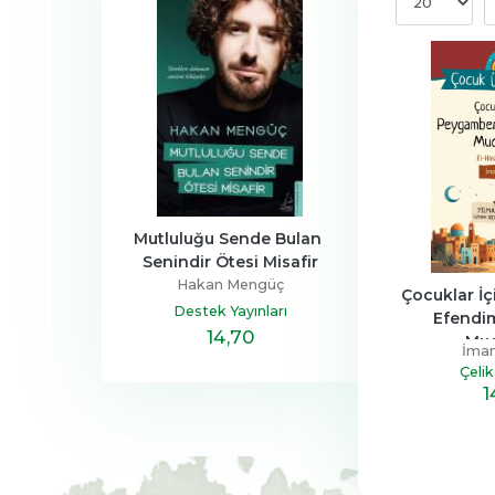
a Ailesi
Mutluluğu Sende Bulan 
Henüz Her Şey 
Senindir Ötesi Misafir
Devrim
Zeus Kabad
Hakan Mengüç
tapçılık
Hayykita
Çocuklar İ
Destek Yayınları
Efendim
,40
14
,70
20
,10
Muc
İmam
Çelik
1