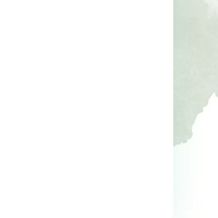
-%
14
-%
11
aha 
Kur’an’ın Anlattığı Tarih: 
Sen Annen Değilsin
Türkiye
Hatice Kübra Tongar
Talha Uğurluel
ş
Aile Yayınları
Timaş Yayınları
23
,30
17
,20
%14
%11
19
,90
15
,20
İNDİRİM
İNDİRİM