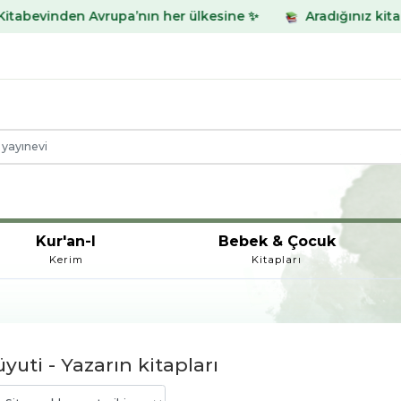
nden Avrupa’nın her ülkesine ✨
Aradığınız kitabı bulama
Kur'an-I
Bebek & Çocuk
Kerim
Kitapları
uti - Yazarın kitapları