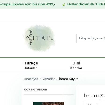
leri için bu sınır €99,-
Hollanda’nın ilk Türk Kitabevi
Türkçe
Dini
Kitaplar
Kitaplar
Anasayfa
Yazarlar
İmam Süyuti
ÇOK SATANLAR
İmam Süy