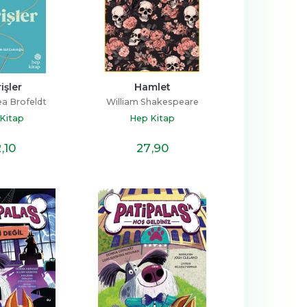
rişler
Hamlet
a Brofeldt
William Shakespeare
Kitap
Hep Kitap
2
,10
27
,90