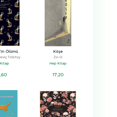
ç’in Ölümü
Köşe
eviç Tolstoy
Zo-O
Kitap
Hep Kitap
,60
17
,20