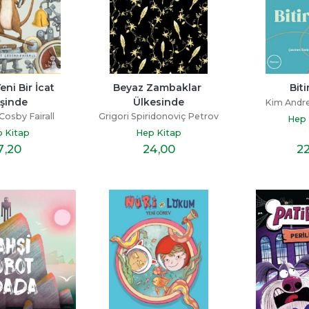
ni Bir İcat 
Beyaz Zambaklar 
Biti
şinde
Ülkesinde
Kim Andre
Cosby Fairall
Grigori Spiridonoviç Petrov
Hep 
 Kitap
Hep Kitap
7
,20
24
,00
2