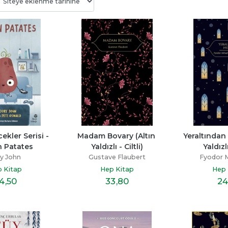
Bitmedi
Beni Neden Sevmedin 
Senden Bir Tane D
Anne
Yok
ayı
Esra Ezmeci
Miraç Çağrı Akta
p
ekler Serisi - 
Madam Bovary (Altın 
Yeraltından N
Destek Yayınları
İndigo Kitap
n Patates
Yaldızlı - Ciltli)
Yaldızlı
19
,60
16
,10
y John
Gustave Flaubert
Fyodor M
 Kitap
Hep Kitap
Hep 
4
,50
33
,80
24