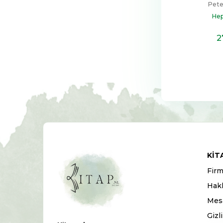
Pete
Hep
2
KIT
Firm
Hak
Mesa
Gizl