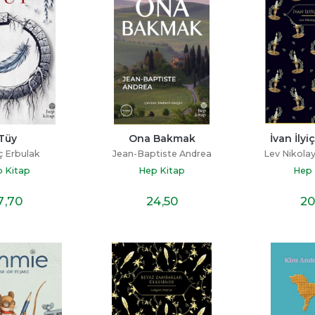
Tüy
Ona Bakmak
İvan İlyi
ç Erbulak
Jean-Baptiste Andrea
Lev Nikolay
 Kitap
Hep Kitap
Hep 
7
,70
24
,50
20