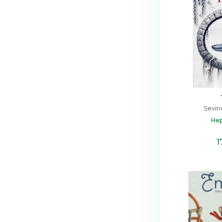
Sevin
Hep
1