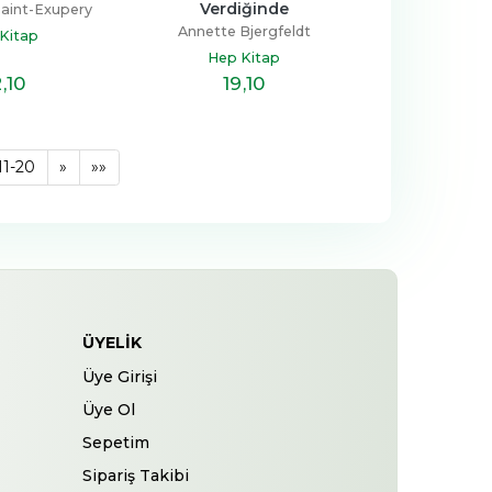
Verdiğinde
Saint-Exupery
Annette Bjergfeldt
Kitap
Hep Kitap
2
,10
19
,10
11-20
»
»»
ÜYELIK
Üye Girişi
Üye Ol
Sepetim
Sipariş Takibi