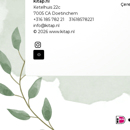
Kitap.nl
Çere
Ketelhuis 22c
7005 CA Doetinchem
+316 185 782 21
31618578221
info@kitap.nl
© 2026 www.kitap.nl