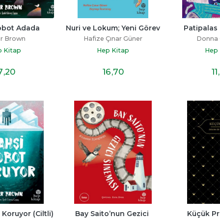
obot Adada
Nuri ve Lokum; Yeni Görev
Patipalas 
r Brown
Hafize Çınar Güner
Donna 
 Kitap
Hep Kitap
Hep 
7
,20
16
,70
11
Koruyor (Ciltli)
Bay Saito’nun Gezici 
Küçük Pre