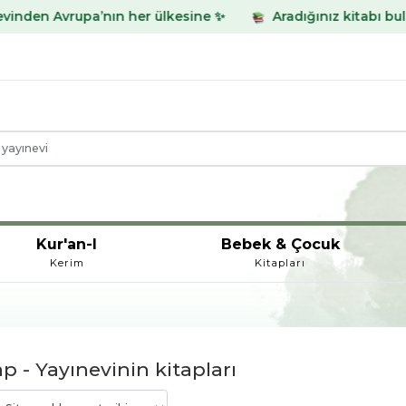
a’nın her ülkesine ✨
Aradığınız kitabı bulamadınız mı? 
Kur'an-I
Bebek & Çocuk
Kerim
Kitapları
p - Yayınevinin kitapları