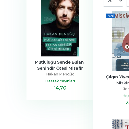
YENI
a Ailesi
Mutluluğu Sende Bulan 
Henüz Her Şey 
Senindir Ötesi Misafir
Devrim
Zeus Kabad
Hakan Mengüç
tapçılık
Hayykita
Çılgın Yiyec
Destek Yayınları
Miski
,40
14
,70
20
,10
Jor
Hep
2