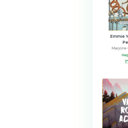
Emmie Ye
Pe
Marjorie 
Hep
1