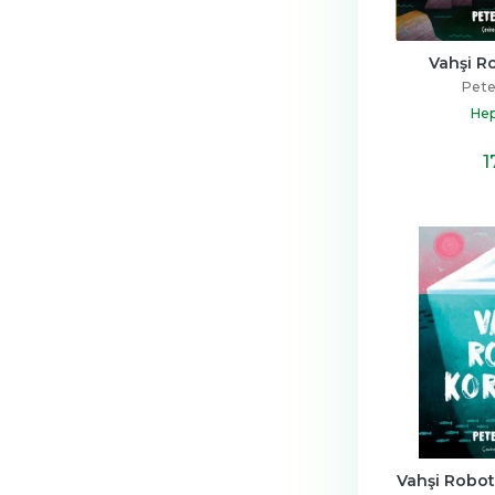
Vahşi R
Pete
Hep
1
Vahşi Robot 