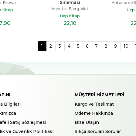
Sineması
r Brown
Antoine de 
Annette Bjergfeldt
 Kitap
Hep 
Hep Kitap
7
,90
22
,10
2
1
2
3
4
5
6
7
8
9
10
AP.NL
MÜŞTERI HIZMETLERI
a Bilgileri
Kargo ve Teslimat
kımızda
Ödeme Hakkında
feli Satış Sözleşmesi
Bize Ulaşın
ilik ve Güvenlik Politikası
Sıkça Sorulan Sorular