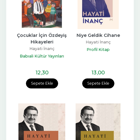
Çocuklar İçin Özdeyiş 
Niye Geldik Cihane
Hikayeleri
Hayati İnanç
Hayati İnanç
Profil Kitap
Babıali Kültür Yayınları
12
,30
13
,00
Sepete Ekle
Sepete Ekle