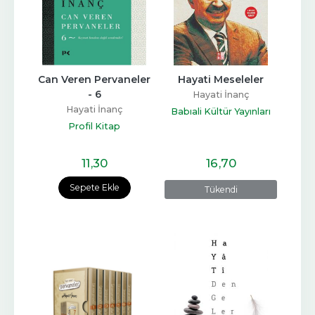
Can Veren Pervaneler 
Hayati Meseleler
- 6
Hayati İnanç
Hayati İnanç
Babıali Kültür Yayınları
Profil Kitap
11
,30
16
,70
Sepete Ekle
Tükendi