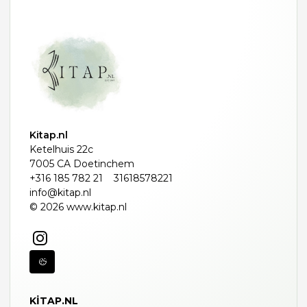
Kitap.nl
Ketelhuis 22c
7005 CA Doetinchem
+316 185 782 21
31618578221
info@kitap.nl
© 2026 www.kitap.nl
KITAP.NL