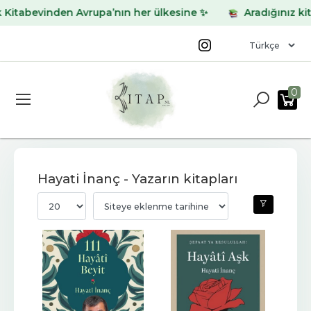
evinden Avrupa’nın her ülkesine ✨
Aradığınız kitabı bu
0
Hayati İnanç - Yazarın kitapları