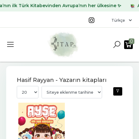
ın ilk Türk Kitabevinden Avrupa’nın her ülkesine ✨
Ara
0
Hasif Rayyan - Yazarın kitapları