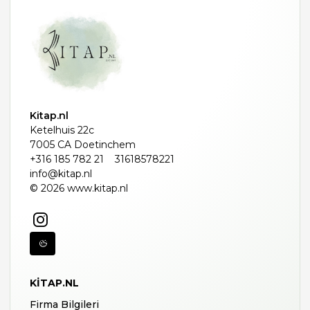
Kitap.nl
Ketelhuis 22c
7005 CA Doetinchem
+316 185 782 21
31618578221
info@kitap.nl
© 2026 www.kitap.nl
KITAP.NL
Firma Bilgileri