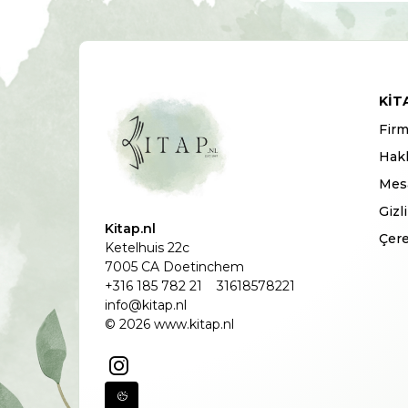
KIT
Firm
Hak
Mesa
Gizl
Kitap.nl
Çere
Ketelhuis 22c
7005 CA Doetinchem
+316 185 782 21
31618578221
info@kitap.nl
© 2026 www.kitap.nl