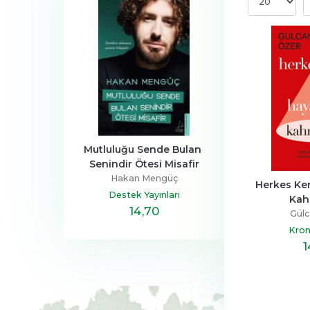
a Ailesi
Mutluluğu Sende Bulan 
Henüz Her Şey 
Senindir Ötesi Misafir
Devrim
Zeus Kabad
Hakan Mengüç
tapçılık
Hayykita
Herkes Ken
Destek Yayınları
Kah
,40
14
,70
20
,10
Gülc
Kron
1