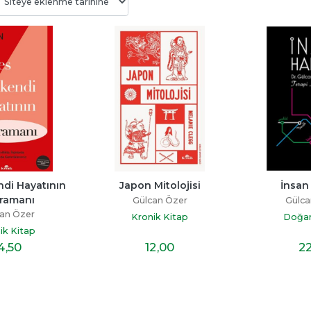
Bitmedi
Beni Neden Sevmedin 
Senden Bir Tane D
Anne
Yok
ayı
Esra Ezmeci
Miraç Çağrı Akta
p
di Hayatının 
Japon Mitolojisi
İnsan 
Destek Yayınları
İndigo Kitap
ramanı
Gülcan Özer
Gülca
19
,60
16
,10
an Özer
Kronik Kitap
Doğan
ik Kitap
4
,50
12
,00
2