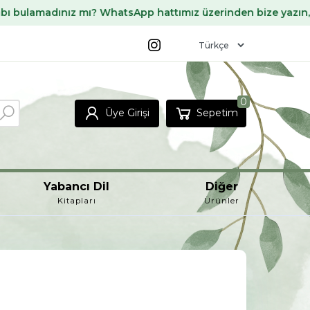
dınız mı? WhatsApp hattımız üzerinden bize yazın, sizin içi
0
Üye Girişi
Sepetim
Yabancı Dil
Diğer
Kitapları
Ürünler