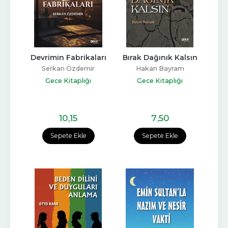
Devrimin Fabrikaları
Bırak Dağınık Kalsın
Serkan Özdemir
Hakan Bayram
Gece Kitaplığı
Gece Kitaplığı
10
,15
7
,50
Sepete Ekle
Sepete Ekle