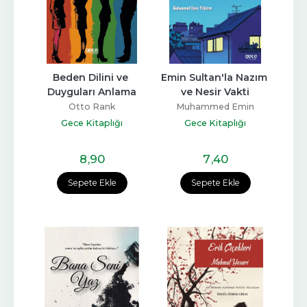
Beden Dilini ve 
Emin Sultan'la Nazım 
Duyguları Anlama
ve Nesir Vakti
Otto Rank
Muhammed Emin
Yıldırım
Gece Kitaplığı
Gece Kitaplığı
8
,90
7
,40
Sepete Ekle
Sepete Ekle