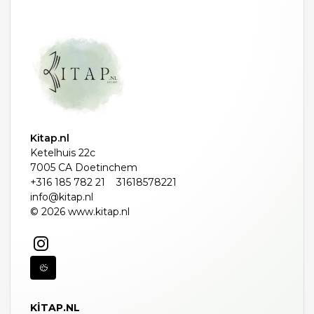
Kitap.nl
Ketelhuis 22c
7005 CA Doetinchem
+316 185 782 21
31618578221
info@kitap.nl
© 2026 www.kitap.nl
KITAP.NL