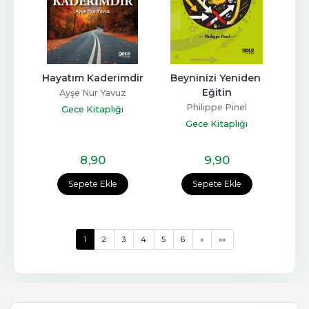
Hayatım Kaderimdir
Beyninizi Yeniden 
Eğitin
Ayşe Nur Yavuz
Philippe Pinel
Gece Kitaplığı
Gece Kitaplığı
8
,90
9
,90
Sepete Ekle
Sepete Ekle
1
2
3
4
5
6
»
»»