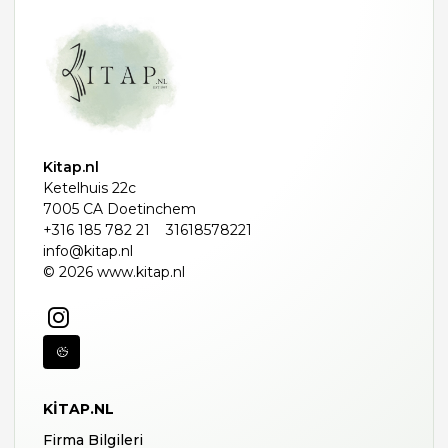
Kitap.nl
Ketelhuis 22c
7005 CA Doetinchem
+316 185 782 21
31618578221
info@kitap.nl
© 2026 www.kitap.nl
KITAP.NL
Firma Bilgileri