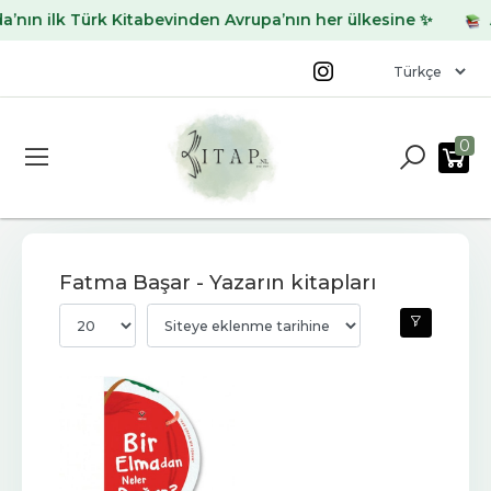
ın ilk Türk Kitabevinden Avrupa’nın her ülkesine ✨
Ara
0
Fatma Başar - Yazarın kitapları