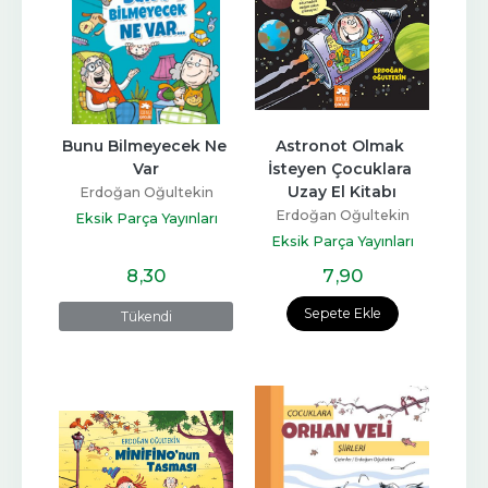
Bunu Bilmeyecek Ne 
Astronot Olmak 
Var
İsteyen Çocuklara 
Uzay El Kitabı
Erdoğan Oğultekin
Erdoğan Oğultekin
Eksik Parça Yayınları
Eksik Parça Yayınları
8
,30
7
,90
Sepete Ekle
Tükendi