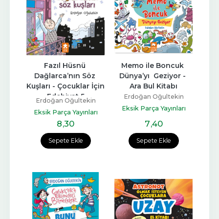
Fazıl Hüsnü 
Memo ile Boncuk 
Dağlarca’nın Söz 
Dünya’yı  Geziyor - 
Kuşları - Çocuklar İçin 
Ara Bul Kitabı
Edebiyat 5
Erdoğan Oğultekin
Erdoğan Oğultekin
Eksik Parça Yayınları
Eksik Parça Yayınları
8
,30
7
,40
Sepete Ekle
Sepete Ekle