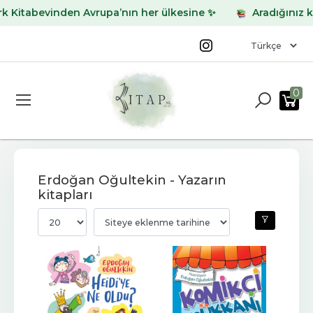
bevinden Avrupa’nın her ülkesine ✨
Aradığınız kitabı b
0
Erdoğan Oğultekin - Yazarın
kitapları