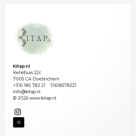
Kitap.nl
Ketelhuis 22c
7005 CA Doetinchem
+316 185 782 21
31618578221
info@kitap.nl
© 2026 www.kitap.nl