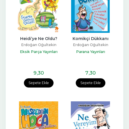
Heidi’ye Ne Oldu?
Komikçi Dükkanı
Erdoğan Oğultekin
Erdoğan Oğultekin
Eksik Parça Yayınları
Parana Yayınları
9
,30
7
,30
Sepete Ekle
Sepete Ekle